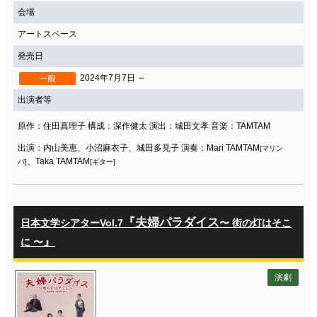
会場
アートスペース
発売日
2024年7月7日 ～
一般
出演者等
原作：住田真理子 構成：深作健太 演出：城田文孝 音楽：TAMTAM
出演：内山美恵、小沼麻衣子、城田多見子 演奏：Mari TAMTAM
[マリン
、Taka TAMTAM
バ]
[ギター]
『夫婦パラダイス
日本文学シアターVol.7
〜 街の灯はそこ
』
に 〜
演劇