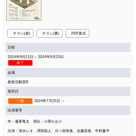
チラシ(表)
チラシ(裏)
PDF形式
日程
2024年9月21日～ 2024年9月23日
終了
会場
創造活動室B
発売日
2024年7月25日 ～
一般
出演者等
作：蓬莱竜太 演出：小菅かおり
出演：清水レオ、澤田陸人、日々樹有眞、近藤辰俊、中村薫平