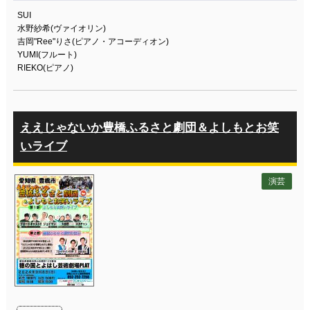
SUI
水野紗希(ヴァイオリン)
吉岡"Ree"りさ(ピアノ・アコーディオン)
YUMI(フルート)
RIEKO(ピアノ)
ええじゃないか豊橋ふるさと劇団＆よしもとお笑
いライブ
演芸