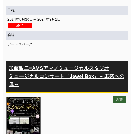
関連団体・施設
日程
アクセシビリティ/
会員制度のご案内
2024年8月30日～ 2024年9月1日
サービス
終了
座席表
月間スケジュール
会場
アートスペース
プラットニュース
出版物・映像
加藤敬二×AMSアマノミュージカルスタジオ
交通アクセス
お問合せ
ミュージカルコンサート『Jewel Box』～未来への
扉～
サイトマップ
トップに戻る
演劇