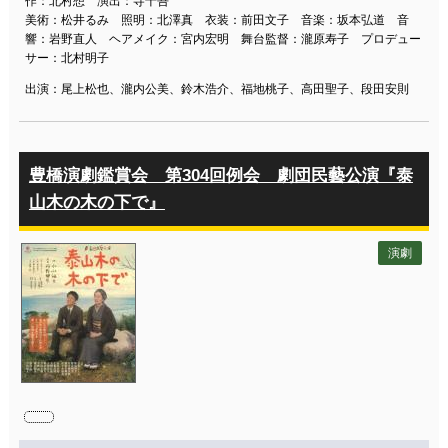
作：北村想 演出：寺十吾
美術：松井るみ 照明：北澤真 衣装：前田文子 音楽：坂本弘道 音
響：岩野直人 ヘアメイク：宮内宏明 舞台監督：瀧原寿子 プロデュー
サー：北村明子
出演：尾上松也、瀧内公美、鈴木浩介、福地桃子、高田聖子、段田安則
豊橋演劇鑑賞会 第304回例会 劇団民藝公演『泰
山木の木の下で』
演劇