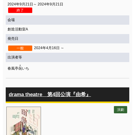
2024年9月21日～ 2024年9月21日
終了
会場
創造活動室A
発売日
2024年4月16日 ～
一般
出演者等
き
春風亭
㐂
いち
drama theatre 第4回公演『由希』
演劇