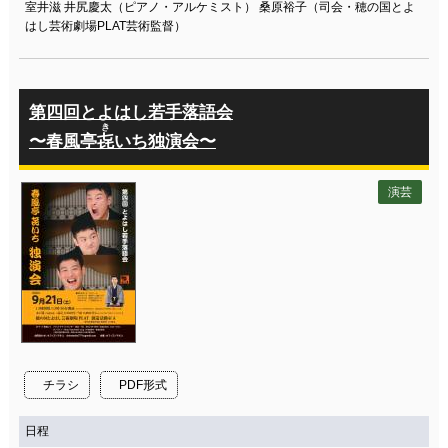
室井滋 井尻慶太（ピアノ・アルケミスト） 桑原裕子（司会・穂の国とよ
はし芸術劇場PLAT芸術監督）
第四回とよはし若手落語会
き
〜春風亭
㐂
いち独演会〜
演芸
チラシ
PDF形式
日程