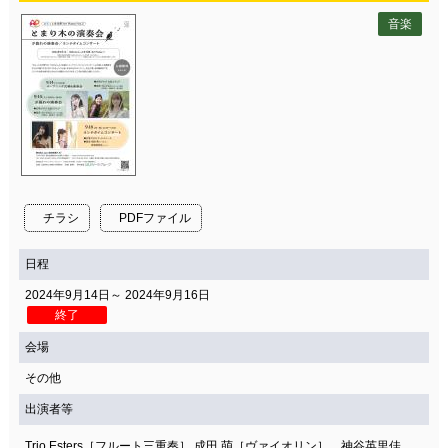
音楽
チラシ
PDFファイル
日程
2024年9月14日～ 2024年9月16日
終了
会場
その他
出演者等
Trio Esters［フルート三重奏］ 成田 萌［ヴァイオリン］、神谷英里佳