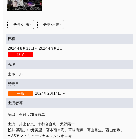
チラシ(表)
チラシ(裏)
日程
2024年8月31日～ 2024年9月1日
終了
会場
主ホール
発売日
2024年2月14日 ～
一般
出演者等
演出・振付：加藤敬二
出演：井上智恵、宇都宮直高、天野陽一
松井 英理、中元美里、宮本南々海、草場有輝、高山裕生、西山侑希、
AMSアマノミュージカルスタジオ生徒