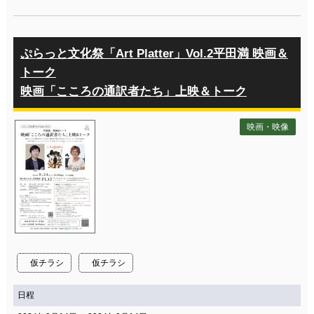
ぷらっと文化祭「Art Platter」Vol.2平田満 映画＆
トーク
映画「こころの通訳者たち」上映＆トーク
映画・映像
仮チラシ
仮チラシ
日程