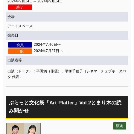
2024年9月14日～ 2024年9月14日
終了
会場
アートスペース
発売日
2024年7月6日〜
会員
2024年7月27日 ～
一般
出演者等
出演（トーク）：平田満（俳優）、平塚千穂子（シネマ・チュプキ・タバ
タ 代表）
ぷらっと文化祭「Art Platter」Vol.2とまり木の読
み聞かせ
演劇