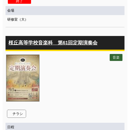
終了
会場
研修室（大）
桜丘高等学校音楽科 第61回定期演奏会
音楽
チラシ
日程