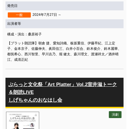
発売日
2024年7月27日 ～
一般
出演者等
構成・演出：桑原裕子
【プラット朗読隊】朝倉 捷、愛知詩織、板坂重信、伊藤早紀、江上定
子、金本京子、佐藤伸夫、眞田信三、白井小百合、鈴木俊介、鈴木麗華、
都筑希心、西川智里、早川吉乃、堀 健太、森川理文、渡瀬祥太／酒井晴
江、成清正紀
ぷらっと文化祭「Art Platter」Vol.2室井滋トーク
＆朗読LIVE
しげちゃんのおなはし会
演劇