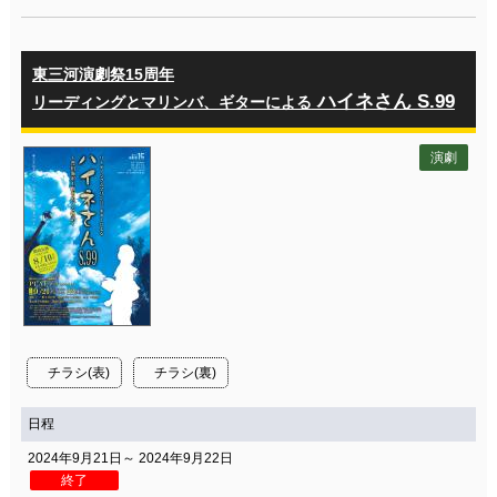
東三河演劇祭15周年
ハイネさん S.99
リーディングとマリンバ、ギターによる
演劇
チラシ(表)
チラシ(裏)
日程
2024年9月21日～ 2024年9月22日
終了