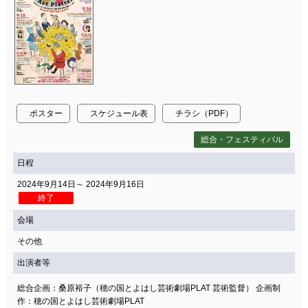
ポスター
スケジュール表
チラシ（PDF）
総合・フェスティバル
日程
2024年9月14日～ 2024年9月16日
終了
会場
その他
出演者等
総合企画：桑原裕子（穂の国とよはし芸術劇場PLAT 芸術監督） 企画制
作：穂の国とよはし芸術劇場PLAT