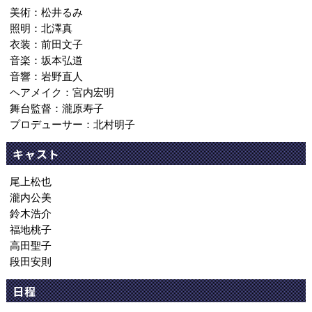
美術：松井るみ
照明：北澤真
衣装：前田文子
音楽：坂本弘道
音響：岩野直人
ヘアメイク：宮内宏明
舞台監督：瀧原寿子
プロデューサー：北村明子
キャスト
尾上松也
瀧内公美
鈴木浩介
福地桃子
高田聖子
段田安則
日程