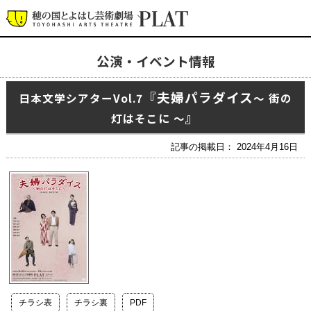
公演・イベント情報
最新の公演・イベント情報
『夫婦パラダイス
日本文学シアターVol.7
〜 街の
演劇・ダンス・音楽など
』
公式SNS
灯はそこに 〜
ワークショップ・講座
記事の掲載日： 2024年4月16日
イベント
プラットについて
チケット・座席表・鑑賞サポートなど
施設の利用について
サポート
チラシ表
チラシ裏
PDF