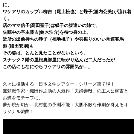
に、
ワケアリのカップル柳吉（尾上松也）と蝶子
(
瀧内公美
)
が流れ着
く。
店のママ信子
(
高田聖子
)
は蝶子の腹違いの姉で、
失踪中の亭主藤吉
(
鈴木浩介
)
を待つ身の上。
近所の出前持ちの静子（福地桃子）や羽振りのいい常連客馬
淵
(
段田安則
)
も
その姿は、とんと見たことがないという。
スナック２階の屋根裏部屋に転がり込んだ二人だったが、
この店にもなにやらワケアリの雰囲気が…。
久々に復活する「日本文学シアター」シリーズ第７弾！
無頼派作家・織田作之助の人気作「夫婦善哉」の主人公柳吉と
お蝶をモチーフに、
夢か現か幻か…北村想の予測不能＋大胆不敵な作劇が冴えるオ
リジナル戯曲！