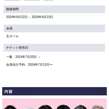
関連団体・施設
開催期間
アクセシビリティ/
会員制度のご案
2024年9月22日～ 2024年9月23日
サービス
座席表
月間スケジュー
会場
主ホール
プラットニュース
出版物・映像
チケット発売日
一般 : 2024年7月20日 ～
交通アクセス
お
会員先行予約 : 2024年7月13日〜
サイトマップ
トッ
内容