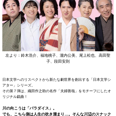
左より：鈴木浩介、福地桃子、瀧内公美、尾上松也、高田聖
子、段田安則
日本文学へのリスペクトから新たな劇世界を創出する「日本文学シ
アター」シリーズ。
その第７弾は、織田作之助の名作「夫婦善哉」をモチーフにしたオ
リジナル戯曲！
川の向こうは「パラダイス」。
でも、こちら側は人生の吹き溜まり…。そんな川辺のスナック