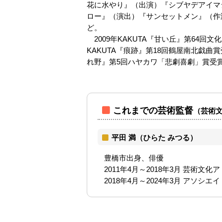
花に水やり』（出演）『シブヤデアイマ
ロー』（演出）『サンセットメン』（作
ど。
2009年KAKUTA『甘い丘』第64回
KAKUTA『痕跡』第18回鶴屋南北戯曲
れ野』第5回ハヤカワ「悲劇喜劇」賞受
これまでの芸術監督
（芸術文
平田 満（ひらた みつる）
豊橋市出身、俳優
2011年4月～2018年3月 芸術文化
2018年4月～2024年3月 アソシ