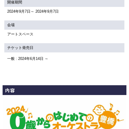
関連団体・施設
開催期間
2024年9月7日～ 2024年9月7日
アクセシビリティ/
会員制度のご案内
サービス
会場
座席表
月間スケジュール
アートスペース
プラットニュース
出版物・映像
チケット発売日
一般 : 2024年6月14日 ～
交通アクセス
お問合せ
サイトマップ
トップに戻る
内容