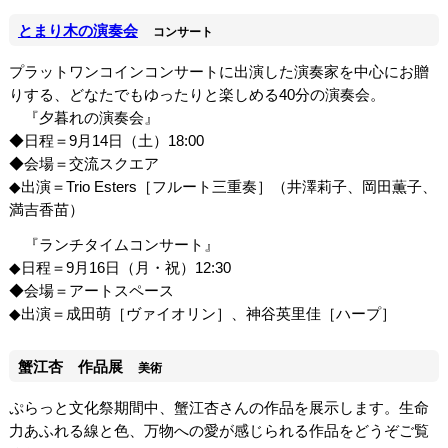
とまり木の演奏会
コンサート
プラットワンコインコンサートに出演した演奏家を中心にお贈
りする、どなたでもゆったりと楽しめる40分の演奏会。
『夕暮れの演奏会』
◆日程＝9月14日（土）18:00
◆会場＝交流スクエア
◆出演＝Trio Esters［フルート三重奏］（井澤莉子、岡田薫子、
満吉香苗）
『ランチタイムコンサート』
◆日程＝9月16日（月・祝）12:30
◆会場＝アートスペース
◆出演＝成田萌［ヴァイオリン］、神谷英里佳［ハープ］
蟹江杏 作品展
美術
ぷらっと文化祭期間中、蟹江杏さんの作品を展示します。生命
力あふれる線と色、万物への愛が感じられる作品をどうぞご覧