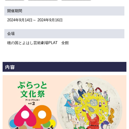
関連団体・施設
開催期間
アクセシビリティ/
会員制度のご案内
2024年9月14日～ 2024年9月16日
サービス
座席表
月間スケジュール
会場
穂の国とよはし芸術劇場PLAT 全館
プラットニュース
出版物・映像
内容
交通アクセス
お問合せ
サイトマップ
トップに戻る