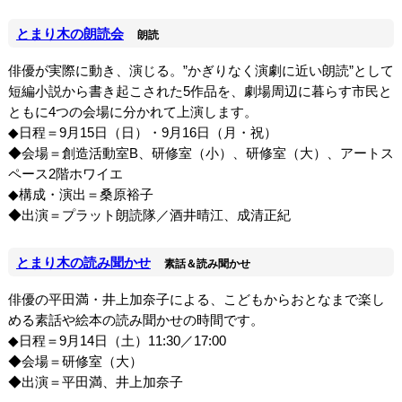
とまり木の朗読会
朗読
俳優が実際に動き、演じる。”かぎりなく演劇に近い朗読”として
短編小説から書き起こされた5作品を、劇場周辺に暮らす市民と
ともに4つの会場に分かれて上演します。
◆日程＝9月15日（日）・9月16日（月・祝）
◆会場＝創造活動室B、研修室（小）、研修室（大）、アートス
ペース2階ホワイエ
◆構成・演出＝桑原裕子
◆出演＝プラット朗読隊／酒井晴江、成清正紀
とまり木の読み聞かせ
素話＆読み聞かせ
俳優の平田満・井上加奈子による、こどもからおとなまで楽し
める素話や絵本の読み聞かせの時間です。
◆日程＝9月14日（土）11:30／17:00
◆会場＝研修室（大）
◆出演＝平田満、井上加奈子