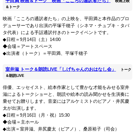
平田満 映画＆トーク 映画「こころの通訳者たち」
映画上映
＆トーク
映画「こころの通訳者たち」の上映を、平田満と本作品のプロ
デューサーであり出演の平塚千穂子（シネマ・チュプキ・タバ
タ代表）による手話通訳付きのトークイベントです。
◆日程＝9月14日（土）14:00
◆会場＝アートスペース
◆出演者（トーク）＝平田満、平塚千穂子
室井滋 トーク＆朗読LIVE「しげちゃんのおはなし会」
トーク
＆朗読LIVE
俳優、エッセイスト、絵本作家として豊かな才能をみせる室井
滋によるトークショーと、朗読や絵本の読み聞かせを生演奏に
乗せてお贈りします。音楽にはアルケミストのピアノ・井尻慶
太が出演します。
◆日程＝9月16日（月・祝）15:30
◆会場＝主ホール
◆出演＝室井滋、井尻慶太（ピアノ）、桑原裕子（司会）