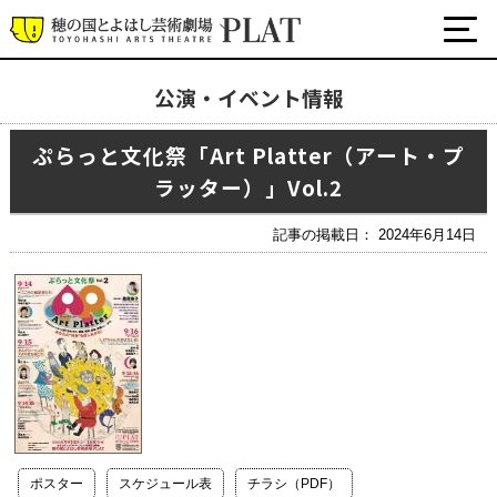
公演・イベント情報
最新の公演・イベント情報
ぷらっと文化祭「Art Platter（アート・プ
演劇・ダンス・音楽など
ラッター）」Vol.2
公式SNS
ワークショップ・講座
記事の掲載日： 2024年6月14日
イベント
プラットについて
チケット・座席表・鑑賞サポートなど
施設の利用について
サポート
ポスター
スケジュール表
チラシ（PDF）