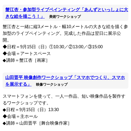
蟹江杏・参加型ライブペインティング「あんずといっしょに大
きな絵を描こう！」
美術ワークショップ
蟹江杏と一緒に縦3メートル・幅10メートルの大きな絵を描く参
加型のライブペインティング。完成した作品は翌日に展示公
開。
◆日程＝9月15日（日）①10:30／②13:00／③15:00
◆会場＝アートスペース
◆講師＝蟹江杏［画家］
山田晋平 映像創作ワークショップ「スマホでつくり、スマホ
を展示する」
映像ワークショップ
スマートフォンを使って、一人一作品、短い映像作品を製作す
るワークショップです。
◆日程＝9月15日（日）13:30
◆会場＝主ホール
◆講師＝山田晋平［舞台映像作家］