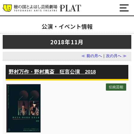
公演・イベント情報
最新の公演・イベント情報
2018年11月
演劇・ダンス・音楽など
公式SNS
≪ 前の月へ
｜
次の月へ ≫
ワークショップ・講座
イベント
野村万作・野村萬斎 狂言公演 2018
伝統芸能
プラットについて
チケット・座席表・鑑賞サポートなど
施設の利用について
サポート