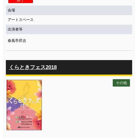
終了
会場
アートスペース
出演者等
春風亭昇吉
くらときフェス2018
その他