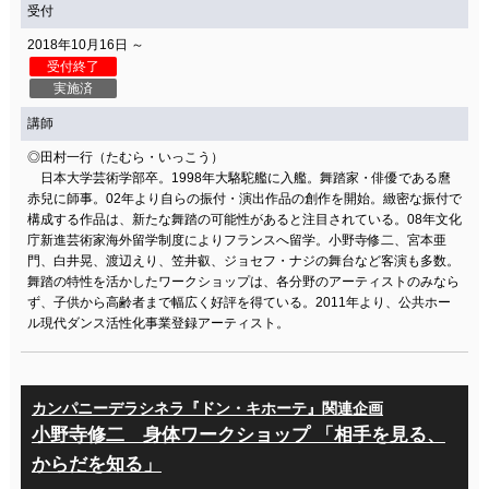
受付
2018年10月16日 ～
受付終了
実施済
講師
◎田村一行（たむら・いっこう）
日本大学芸術学部卒。1998年大駱駝艦に入艦。舞踏家・俳優である麿
赤兒に師事。02年より自らの振付・演出作品の創作を開始。緻密な振付で
構成する作品は、新たな舞踏の可能性があると注目されている。08年文化
庁新進芸術家海外留学制度によりフランスへ留学。小野寺修二、宮本亜
門、白井晃、渡辺えり、笠井叡、ジョセフ・ナジの舞台など客演も多数。
舞踏の特性を活かしたワークショップは、各分野のアーティストのみなら
ず、子供から高齢者まで幅広く好評を得ている。2011年より、公共ホー
ル現代ダンス活性化事業登録アーティスト。
カンパニーデラシネラ『ドン・キホーテ』関連企画
小野寺修二 身体ワークショップ 「相手を見る、
からだを知る」