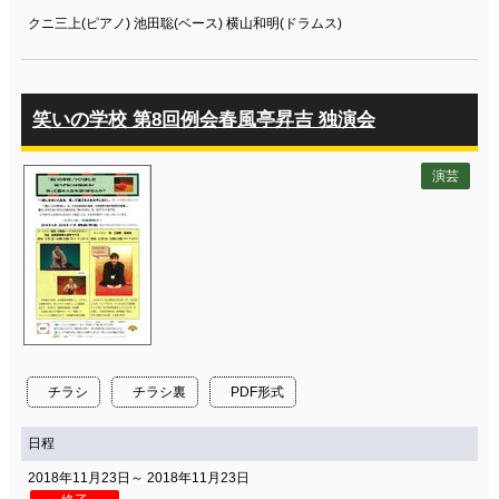
クニ三上(ピアノ) 池田聡(ベース) 横山和明(ドラムス)
笑いの学校 第8回例会春風亭昇吉 独演会
演芸
チラシ
チラシ裏
PDF形式
日程
2018年11月23日～ 2018年11月23日