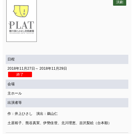
演劇
日程
2018年11月27日～ 2018年11月29日
終了
会場
主ホール
出演者等
作：井上ひさし 演出：鵜山仁
土居裕子、熊谷真実、伊勢佳世、北川理恵、吉沢梨絵（台本順）