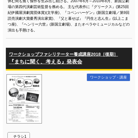
休む間も無く傑作を生み出し続ける。2007年6月～2010年8月、新国立劇
場の第四代演劇芸術監督を務める。 主な代表作に『グリークス』(第25回
紀伊國屋演劇賞団体賞)(文学座)、『コペンハーゲン』(新国立劇場／第9回
読売演劇大賞優秀演出家賞)、『父と暮せば』『円生と志ん生』(以上こま
つ座)、『ヘンリー六世』(新国立劇場)、またオペラやミュージカルなどの
演出も手懸ける。
ワークショップファシリテーター養成講座2018［後期］
『まちに聞く、考える』発表会
ワークショップ・講座
チラシ1