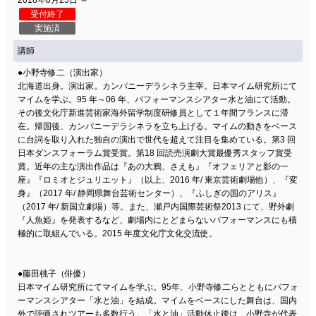
2018年8月25日 ～
受付終了
実施済
講師
●小野寺修二（演出家）
北海道出身。演出家。カンパニーデラシネラ主宰。日本マイム研究所にて
マイムを学ぶ。95 年～06 年、パフォーマンスシアター水と油にて活動。
その後文化庁新進芸術家海外留学制度研修員として１年間フランスに滞
在。帰国後、カンパニーデラシネラを立ち上げる。マイムの動きをベース
に台詞を取り入れた独自の演出で世代を超えて注目を集めている。第3 回
日本ダンスフォーラム賞受賞。第18 回読売演劇大賞最優秀スタッフ賞受
賞。近年の主な演出作品は『あの大鴉、さえも』『オフェリアと影の一
座』『ロミオとジュリエット』（以上、2016 年/ 東京芸術劇場他）、『変
身』（2017 年/ 静岡県舞台芸術センター）、『ふしぎの国のアリス』
（2017 年/ 新国立劇場）等。また、瀬戸内国際芸術祭2013 にて、野外劇
『人魚姫』を発表するなど、劇場内にとどまらないパフォーマンスにも積
極的に取組んでいる。2015 年度文化庁文化交流使。
●藤田桃子（俳優）
日本マイム研究所にてマイムを学ぶ。95年、小野寺修二らとともにパフォ
ーマンスシアター「水と油」を結成。マイムをベースにした舞台は、国内
外で評価されツアーも多数行う。「水と油」活動休止後は、小野寺が代表