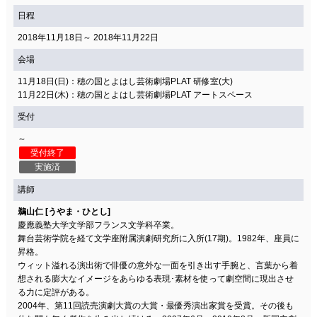
日程
2018年11月18日～ 2018年11月22日
会場
11月18日(日)：穂の国とよはし芸術劇場PLAT 研修室(大)
11月22日(木)：穂の国とよはし芸術劇場PLAT アートスペース
受付
～
受付終了
実施済
講師
鵜山仁 [うやま・ひとし]
慶應義塾大学文学部フランス文学科卒業。
舞台芸術学院を経て文学座附属演劇研究所に入所(17期)。1982年、座員に
昇格。
ウィット溢れる演出術で俳優の意外な一面を引き出す手腕と、言葉から着
想される膨大なイメージをあらゆる表現･素材を使って劇空間に現出させ
る力に定評がある。
2004年、第11回読売演劇大賞の大賞・最優秀演出家賞を受賞。その後も