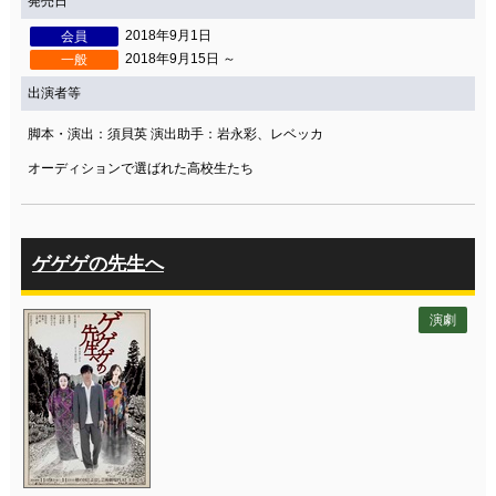
発売日
2018年9月1日
会員
2018年9月15日 ～
一般
出演者等
脚本・演出：須貝英 演出助手：岩永彩、レベッカ
オーディションで選ばれた高校生たち
ゲゲゲの先生へ
演劇