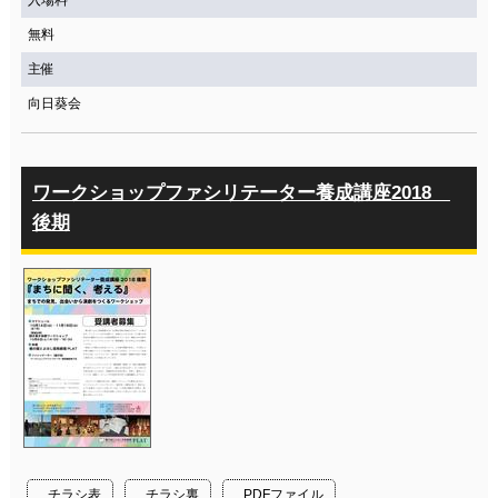
入場料
無料
主催
向日葵会
ワークショップファシリテーター養成講座2018
後期
チラシ表
チラシ裏
PDFファイル