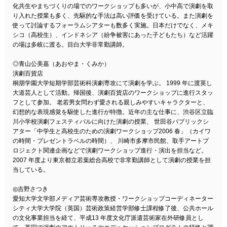
化共生やまちづくりの場でのワークショップも多いが、小中高で演劇を取
り入れた授業も多く、先駆的な手法は高い評価を受けている。また演劇を
使って討論するフォーラムシアターも数多く実施。日本だけでなく、メキ
シコ（高校生）、インドネシア（紛争被害にあった子どもたち）など活躍
の場は多岐に渡る。目白大学非常勤講師。
◎青山公美嘉（あおやま・くみか）
演劇百貨店
桐朋学園大学短期学部芸術科演劇専攻にて演劇を学ぶ。 1999 年に渡英し
大道芸人として活動。帰国後、演劇百貨店のワークショップに進行スタッ
フとして参加。 老若男女問わず愛される親しみやすいキャラクターと、
幻想的な表現感覚を駆使した進行が特徴。近年の主な仕事に、渋谷区立臨
川小学校演劇フェスティバルに向けた演劇の授業、 世田谷パブリックシ
アター「中学生と高校生のための演劇ワークショップ2006 春」（カイワ
の時間・プレゼントラベルの時間）、 川崎市多摩市民館、取手アートプ
ロジェクト関連企画などで演劇ワークショップ進行・演出を担当など。
2007 年度より東京都立若葉総合高校で非常勤講師として演劇の授業を担
当している。
◎吉野さつき
愛知大学文学部メディア芸術専攻教授・ワークショップコーディネーター
シティ大学大学院（英国）芸術政策経営学部修士課程修了後、公共ホール
の文化事業担当を経て、平成13 年度文化庁派遣芸術家在外研修員とし