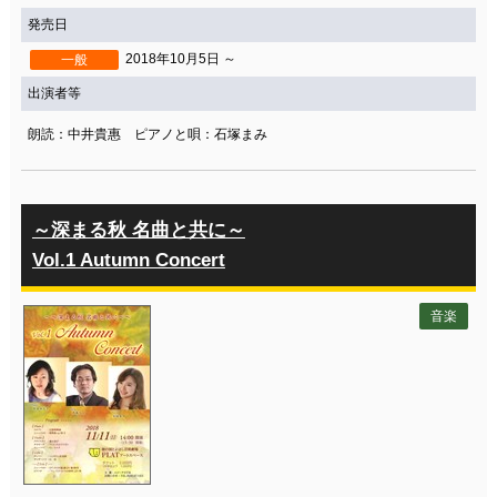
発売日
2018年10月5日 ～
一般
出演者等
朗読：中井貴惠 ピアノと唄：石塚まみ
～深まる秋 名曲と共に～
Vol.1 Autumn Concert
音楽