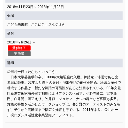
2018年11月23日～ 2018年11月23日
会場
こども未来館「ここにこ」スタジオA
受付
2018年9月26日 ～
受付終了
実施済
講師
◎田村一行（たむら・いっこう）
日本大学芸術学部卒。1998年大駱駝艦に入艦。舞踏家・俳優である麿
赤兒に師事。02年より自らの振付・演出作品の創作を開始。緻密な振付で
構成する作品は、新たな舞踏の可能性があると注目されている。08年文化
庁新進芸術家海外留学制度によりフランスへ留学。小野寺修二、宮本亜
門、白井晃、渡辺えり、笠井叡、ジョセフ・ナジの舞台など客演も多数。
舞踏の特性を活かしたワークショップは、各分野のアーティストのみなら
ず、子供から高齢者まで幅広く好評を得ている。2011年より、公共ホー
ル現代ダンス活性化事業登録アーティスト。