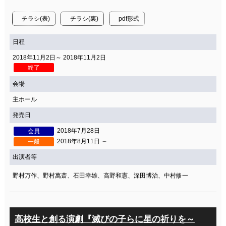
関連団体・施設
チラシ(表)
チラシ(裏)
pdf形式
アクセシビリティ/
会員制度のご案内
サービス
日程
座席表
月間スケジュール
2018年11月2日～ 2018年11月2日
終了
プラットニュース
出版物・映像
会場
主ホール
発売日
交通アクセス
お問合せ
2018年7月28日
会員
2018年8月11日 ～
一般
サイトマップ
トップに戻る
出演者等
野村万作、野村萬斎、石田幸雄、高野和憲、深田博治、中村修一
高校生と創る演劇『滅びの子らに星の祈りを～