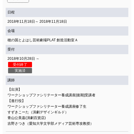
日程
2018年11月18日～ 2018年11月18日
会場
穂の国とよはし芸術劇場PLAT 創造活動室Ａ
受付
2018年10月28日 ～
受付終了
実施済
講師
【出演】
ワークショップファシリテーター養成講座[後期]受講者
【進行役】
ワークショップファシリテーター養成講座修了生
すずきこーた（演劇デザインギルド）
青山公美嘉(演劇百貨店)
吉野さつき（愛知大学文学部メディア芸術専攻教授）