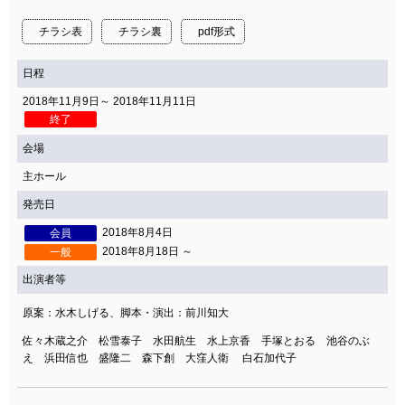
チラシ表
チラシ裏
pdf形式
日程
2018年11月9日～ 2018年11月11日
終了
会場
主ホール
発売日
2018年8月4日
会員
2018年8月18日 ～
一般
出演者等
原案：水木しげる、脚本・演出：前川知大
佐々木蔵之介 松雪泰子 水田航生 水上京香 手塚とおる 池谷のぶ
え 浜田信也 盛隆二 森下創 大窪人衛 白石加代子