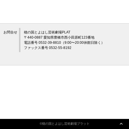
アクセシビリティ/
会員制度のご案内
サービス
お問合せ
穂の国とよはし芸術劇場PLAT
座席表
月間スケジュール
〒440-0887 愛知県豊橋市西小田原町123番地
電話番号 0532-39-8810（9:00〜20:00休館日除く）
プラットニュース
出版物・映像
ファックス番号 0532-55-8192
交通アクセス
お問合せ
©穂の国とよはし芸術劇場プラット
サイトマップ
トップに戻る
©穂の国とよはし芸術劇場プラット