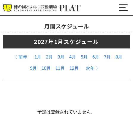
月間スケジュール
月間スケジュール
2027年1月スケジュール
プラットについて
公式SNS
〈 前年
1月
2月
3月
4月
5月
6月
7月
8月
チケット・座席表・鑑賞サポートなど
9月
10月
11月
12月
次年 〉
施設の利用について
サポート
関連団体・施設
予定は登録されていません。