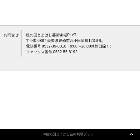
アクセシビリティ/
会員制度のご案内
サービス
お問合せ
穂の国とよはし芸術劇場PLAT
座席表
月間スケジュール
〒440-0887 愛知県豊橋市西小田原町123番地
電話番号 0532-39-8810（9:00〜20:00休館日除く）
プラットニュース
出版物・映像
ファックス番号 0532-55-8192
交通アクセス
お問合せ
©穂の国とよはし芸術劇場プラット
サイトマップ
トップに戻る
©穂の国とよはし芸術劇場プラット