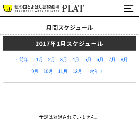
月間スケジュール
月間スケジュール
2017年1月スケジュール
プラットについて
公式SNS
〈 前年
1月
2月
3月
4月
5月
6月
7月
8月
チケット・座席表・鑑賞サポートなど
9月
10月
11月
12月
次年 〉
施設の利用について
サポート
関連団体・施設
予定は登録されていません。