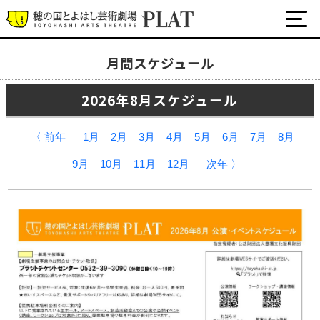
月間スケジュール
月間スケジュール
2026年8月スケジュール
プラットについて
公式SNS
〈 前年
1月
2月
3月
4月
5月
6月
7月
8月
チケット・座席表・鑑賞サポートなど
9月
10月
11月
12月
次年 〉
施設の利用について
サポート
関連団体・施設