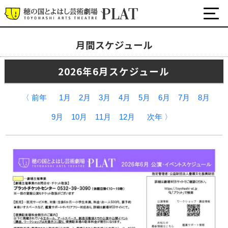
月間スケジュール
月間スケジュール
2026年6月スケジュール
プラットについて
公式SNS
〈 前年
1月
2月
3月
4月
5月
6月
7月
8月
チケット・座席表・鑑賞サポートなど
9月
10月
11月
12月
次年 〉
施設の利用について
サポート
関連団体・施設