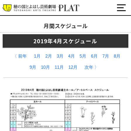
月間スケジュール
月間スケジュール
2019年4月スケジュール
プラットについて
公式SNS
〈 前年
1月
2月
3月
4月
5月
6月
7月
8月
チケット・座席表・鑑賞サポートなど
9月
10月
11月
12月
次年 〉
施設の利用について
サポート
関連団体・施設