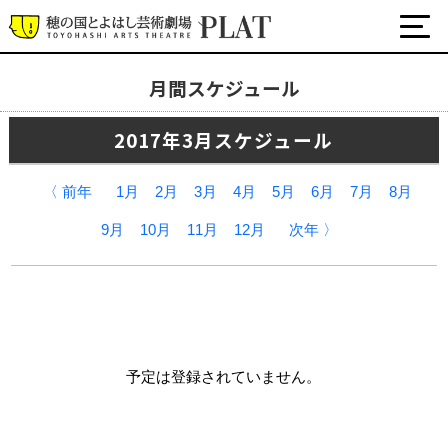
月間スケジュール
月間スケジュール
2017年3月スケジュール
プラットについて
公式SNS
〈 前年
1月
2月
3月
4月
5月
6月
7月
8月
チケット・座席表・鑑賞サポートなど
9月
10月
11月
12月
次年 〉
施設の利用について
サポート
関連団体・施設
予定は登録されていません。