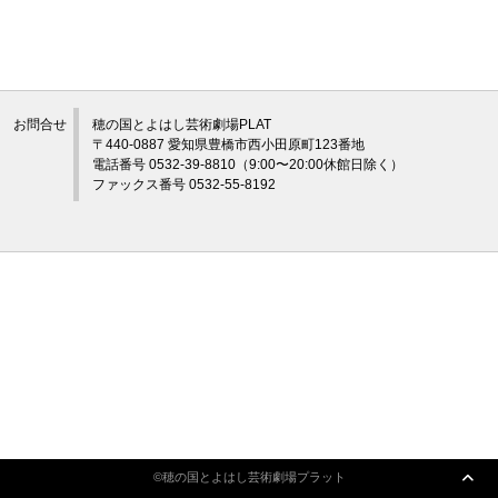
アクセシビリティ/
会員制度のご案内
サービス
お問合せ
穂の国とよはし芸術劇場PLAT
座席表
月間スケジュール
〒440-0887 愛知県豊橋市西小田原町123番地
電話番号 0532-39-8810（9:00〜20:00休館日除く）
プラットニュース
出版物・映像
ファックス番号 0532-55-8192
交通アクセス
お問合せ
©穂の国とよはし芸術劇場プラット
サイトマップ
トップに戻る
©穂の国とよはし芸術劇場プラット