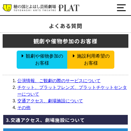
よくある質問
アクセス
観劇や催物参加のお客様
よくある質問
公式SNS
お問合わせ
観劇や催物参加の
施設利用希望の
お客様
お客様
アンケート
サイトマップ
公演情報、ご観劇の際のサービスについて
チケット、プラットフレンズ、プラットチケットセンタ
ご支援のお願い
ーについて
交通アクセス、劇場施設について
著作権・リンクについて
その他
セキュリティポリシー
3.交通アクセス、劇場施設について