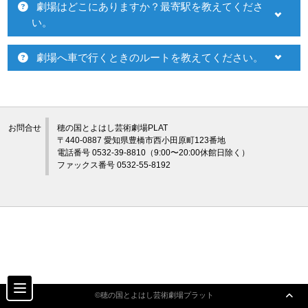
劇場はどこにありますか？最寄駅を教えてくださ
プラットについて
い。
アクセシビリティ/
会員制度のご案内
チケット・座席表・鑑賞サポートなど
サービス
劇場へ車で行くときのルートを教えてください。
施設の利用について
座席表
月間スケジュール
サポート
プラットニュース
出版物・映像
関連団体・施設
お問合せ
穂の国とよはし芸術劇場PLAT
〒440-0887 愛知県豊橋市西小田原町123番地
電話番号 0532-39-8810（9:00〜20:00休館日除く）
交通アクセス
お問合せ
ファックス番号 0532-55-8192
サイトマップ
トップに戻る
©穂の国とよはし芸術劇場プラット
©穂の国とよはし芸術劇場プラット