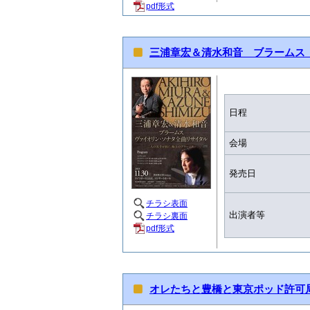
pdf形式
三浦章宏＆清水和音 ブラームス
日程
会場
発売日
チラシ表面
出演者等
チラシ裏面
pdf形式
オレたちと豊橋と東京ポッド許可