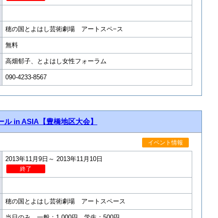
穂の国とよはし芸術劇場 アートスペ−ス
無料
高畑郁子、とよはし女性フォーラム
090-4233-8567
 in ASIA【豊橋地区大会】
イベント情報
2013年11月9日～ 2013年11月10日
終了
穂の国とよはし芸術劇場 アートスペース
当日のみ 一般：1,000円 学生：500円