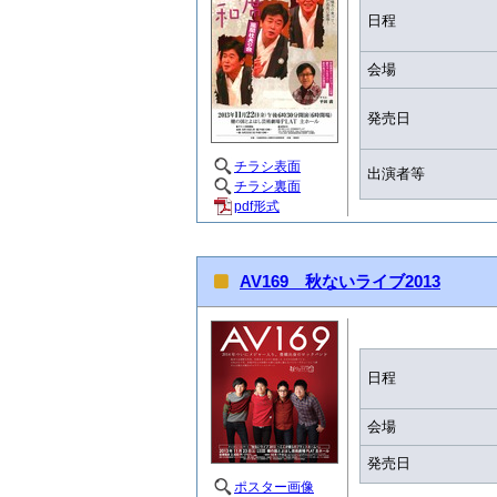
日程
会場
発売日
チラシ表面
出演者等
チラシ裏面
pdf形式
AV169 秋ないライブ2013
日程
会場
発売日
ポスター画像