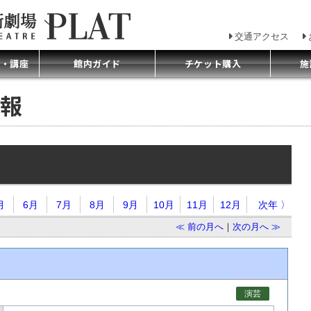
交通アクセス
プ・講座
館内ガイド
チケット購入
施
報
月
6月
7月
8月
9月
10月
11月
12月
次年 〉
≪ 前の月へ
｜
次の月へ ≫
演芸