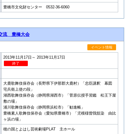
豊橋市文化財センター 0532-36-6060
交流 豊橋大会
イベント情報
2013年11月17日～ 2013年11月17日
終了
大鹿歌舞伎保存会（長野県下伊那郡大鹿村）「忠臣講釈 幕図
宅兵衛上使の段」
湖西歌舞伎保存会（静岡県湖西市）「菅原伝授手習鑑 松王下屋
敷の場」
浦川歌舞伎保存会（静岡県浜松市）「勧進帳」
豊橋素人歌舞伎保存会（愛知県豊橋市）「児模様曽我舘染 由比
ヶ浜の場」
穂の国とよはし芸術劇場PLAT 主ホール