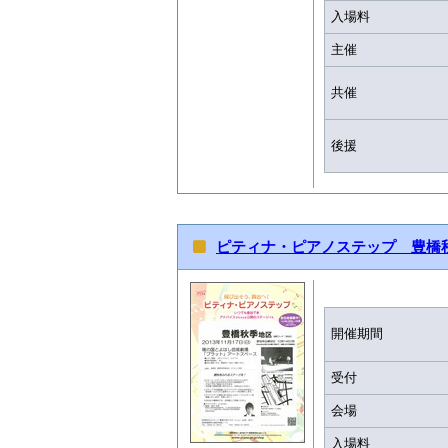
入場料
主催
共催
後援
ピティナ・ピアノステップ 豊橋
開催期間
受付
会場
入場料