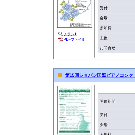
受付
会場
参加費
チラシ1
主催
PDFファイル
お問合せ
第15回ショパン国際ピアノコンクール
開催期間
受付
会場
入場料