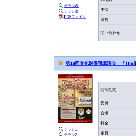
チラシ表
主催
チラシ裏
PDFファイル
運営
問い合わせ
第19回文化財保護講演会 「The
開催期間
受付
会場
料金
チラシ1
定員
チラシ2