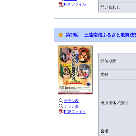
PDFファイル
問い合わせ
第20回 三遠南信ふるさと歌舞伎
開催期間
受付
チラシ表
出演団体／演目
チラシ裏
PDFファイル
会場