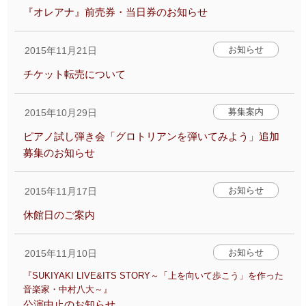
『オレアナ』前売券・当日券のお知らせ
アクセシビリティ/
会員制度のご案内
お知らせ
2015年11月21日
サービス
チケット転売について
座席表
月間スケジュール
プラットニュース
出版物・映像
募集案内
2015年10月29日
ピアノ試し弾き会「グロトリアンを弾いてみよう」追加
募集のお知らせ
交通アクセス
お問合せ
お知らせ
2015年11月17日
サイトマップ
トップに戻る
休館日のご案内
お知らせ
2015年11月10日
『SUKIYAKI LIVE&ITS STORY～「上を向いて歩こう」を作った
音楽家・中村八大～』
公演中止のお知らせ