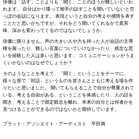
俳優は「話す」ことよりも「聞く」ことのほうが難しいといわ
れます。 自分ばかり喋って相手の話すことを聞いていないと空
っぽの会話になります。 表現というと自分の考えや感情を表す
ことだと思いがちですが、それをどう聞いてくれるかで真実
味、深みも変わってくるのではないでしょうか。
俳優に限りません。声の大きい人や力を持った人が会話の主導
権を握ったり、難しい言葉についていけなかったり、残念な思
いを経験した人は多いと思います。 コミュニケーションがうま
くいかないのはなぜでしょうか？
そのようなことを考えて、「聞く」ということをテーマに、
様々な形で「対話」というものを皆さんとともに考える場を作
りたいと思いました。 聞いてもらえることで自分が尊重されて
いる、考える自由がある、ということを体感したり、人の話を
聞き、考えることで固定観念を離れ、本来の自分とは何者かを
見つけることができるのではないかと期待しています。
プラット・アソシエイト・アーティスト 平田満