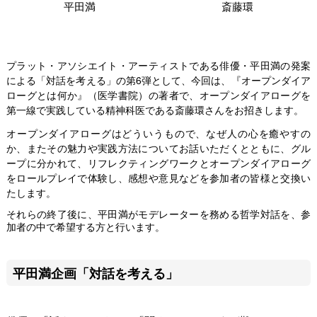
関連団体・施設
平田満
斎藤環
アクセシビリティ/
会員制度のご案内
サービス
プラット・アソシエイト・アーティストである俳優・平田満の発案
による「対話を考える」の第6弾として、今回は、『オープンダイア
座席表
月間スケジュール
ローグとは何か』（医学書院）の著者で、オープンダイアローグを
第一線で実践している精神科医である斎藤環さんをお招きします。
プラットニュース
出版物・映像
オープンダイアローグはどういうもので、なぜ人の心を癒やすの
か、またその魅力や実践方法についてお話いただくとともに、グル
ープに分かれて、リフレクティングワークとオープンダイアローグ
交通アクセス
お問合せ
をロールプレイで体験し、感想や意見などを参加者の皆様と交換い
たします。
サイトマップ
トップに戻る
それらの終了後に、平田満がモデレーターを務める哲学対話を、参
加者の中で希望する方と行います。
平田満企画「対話を考える」