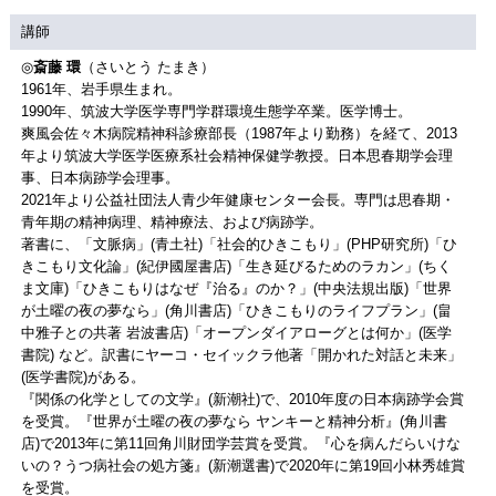
講師
◎
斎藤 環
（さいとう たまき）
1961年、岩手県生まれ。
1990年、筑波大学医学専門学群環境生態学卒業。医学博士。
爽風会佐々木病院精神科診療部長（1987年より勤務）を経て、2013
年より筑波大学医学医療系社会精神保健学教授。日本思春期学会理
事、日本病跡学会理事。
2021年より公益社団法人青少年健康センター会長。専門は思春期・
青年期の精神病理、精神療法、および病跡学。
著書に、「文脈病」(青土社)「社会的ひきこもり」(PHP研究所)「ひ
きこもり文化論」(紀伊國屋書店)「生き延びるためのラカン」(ちく
ま文庫)「ひきこもりはなぜ『治る』のか？」(中央法規出版)「世界
が土曜の夜の夢なら」(角川書店)「ひきこもりのライフプラン」(畠
中雅子との共著 岩波書店)「オープンダイアローグとは何か」(医学
書院) など。訳書にヤーコ・セイックラ他著「開かれた対話と未来」
(医学書院)がある。
『関係の化学としての文学』(新潮社)で、2010年度の日本病跡学会賞
を受賞。『世界が土曜の夜の夢なら ヤンキーと精神分析』(角川書
店)で2013年に第11回角川財団学芸賞を受賞。『心を病んだらいけな
いの？うつ病社会の処方箋』(新潮選書)で2020年に第19回小林秀雄賞
を受賞。