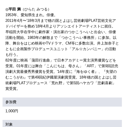
◎
平田 満
（ひらた みつる）
1953年、愛知県生まれ。俳優。
2011年4月〜’18年3月まで穂の国とよはし芸術劇場PLAT芸術文化ア
ドバイザーを務め’18年4月よりアソシエイトアーティストに就任。
早稲田大学在学中に劇作家・演出家のつかこうへいと出会い、俳優
活動を開始。1983年の解散まで「つかこうへい事務所」に参加。以
降、舞台をはじめ映画やTVドラマ、CM等に多数出演。井上加奈子と
ともに企画製作プロデュースユニット「アル☆カンパニー」の活動
も行う。
82年度に映画「蒲田行進曲」で日本アカデミー賞主演男優賞などを
受賞。01年度には舞台「こんにちは、母さん」「ART」で第9回読売
演劇大賞最優秀男優賞を受賞。'14年度に『海をゆく者』、『失望の
むこうがわ』で第49回紀伊國屋演劇賞受賞。18年穂の国とよはし芸
術劇場PLATプロデュース「荒れ野」で第5回ハヤカワ「悲劇喜劇」
賞受賞。
参加費
1,000円
対象