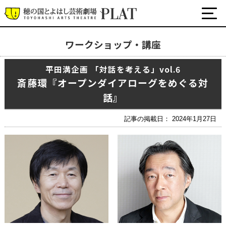
ワークショップ・講座
最新の公演・イベント情報
平田満企画 「対話を考える」vol.6
演劇・ダンス・音楽など
斎藤環『オープンダイアローグをめぐる対
公式SNS
話』
ワークショップ・講座
イベント
記事の掲載日： 2024年1月27日
プラットについて
チケット・座席表・鑑賞サポートなど
施設の利用について
サポート