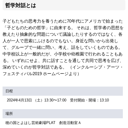
哲学対話とは
子どもたちの思考力を養うために
70
年代にアメリカで始まった
「子どものための哲学」に由来する。 それは、哲学者の思想を
教えたり抽象的な問題について議論したりするのではなく、各
人が一人で思索にふけるのでもない。身近な問いから出発し
て、グループで一緒に問い、考え、話をしていくものである。
中学校以上が一般的だが、小学校や幼稚園で行われることもあ
る。 いずれにせよ、共に話すことを通して共同で思考を広げ、
深めていくのが哲学対話である。 （インクルーシブ・アーツ・
フェスティバル
2019
ホームページより）
日程
2024年4月13日 （土）13:30〜17:00 受付開始・開場：13:10
場所
穂の国とよはし芸術劇場PLAT 創造活動室Ａ