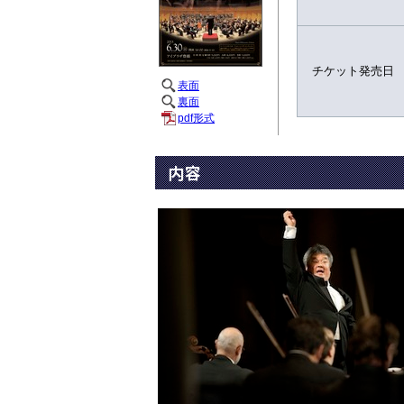
チケット発売日
表面
裏面
pdf形式
内容