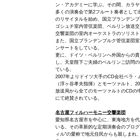
ン・アカデミーに学ぶ。その間、カラヤ
多くの演奏会で第2フルート奏者として
のリサイタルを始め、国立ブランデンブ
ゴシュチ室内管弦楽団、ベルリン放送交
交響楽団の室内オーケストラのソリスト
また、国立ブランデンブルク管弦楽団室
ンサートをしている。
更に、ドイツ・ベルリンへ外国からの貴
し、天皇陛下ご夫婦のベルリンご訪問の
ている。
2007年よりドイツ大手のCD会社ベラ
（浮ヶ谷孝夫指揮）とモーツァルト、20
放送局から全てのモーツァルトのCDの
にて絶賛されている。
名古屋フィルハーモニー交響楽団
愛知県名古屋市を中心に、東海地方を代
いる。その革新的な定期演奏会のプログ
ィル”の愛称で地元住民からも親しまれ