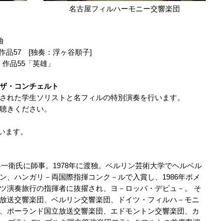
名古屋フィルハーモニー交響楽団
曲
品57 [独奏：浮ヶ谷順子]
 作品55「英雄」
ザ・コンチェルト
された学生ソリストと名フィルの特別演奏を行います。
聴きください。
います。
紙谷一衛氏に師事。1978年に渡独。ベルリン芸術大学でヘルベル
ン、ハンガリ－両国際指揮コンク－ルで入賞し、1986年ポメ
ツ演奏旅行の指揮者に抜擢され、ヨ－ロッパ・デビュ－。 そ
放送交響楽団、ベルリン交響楽団、ドイツ・フィルハ－モニ
、ポーランド国立放送交響楽団、エドモントン交響楽団、カ