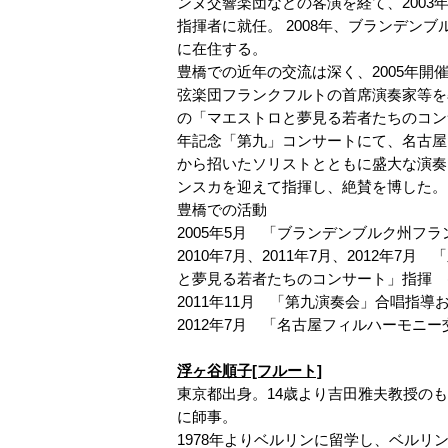
ンヌ交響楽団などの客演を経て、200
指揮者に就任。 2008年、ブランデン
に在住する。
豊橋での近年の交流は深く、2005年開
弦楽団フランクフルトの首席演奏家等を
の「マエストロと夢見る若者たちのコンサ
年記念「第九」コンサートにて、名古屋
から招いたソリストとともに盛大な演奏
ンスカを迎えて指揮し、絶賛を博した。
豊橋での活動
2005年5月 「ブランデンブルク州フ
2010年7月、2011年7月、2012
と夢見る若者たちのコンサート」指揮 
2011年11月 「第九演奏会」合唱指導
2012年7月 「名古屋フィルハーモニ
浮ヶ谷順子[フルート]
東京都出身。14歳より吉田雅夫教授の
に師事。
1978年よりベルリンに留学し、ベル