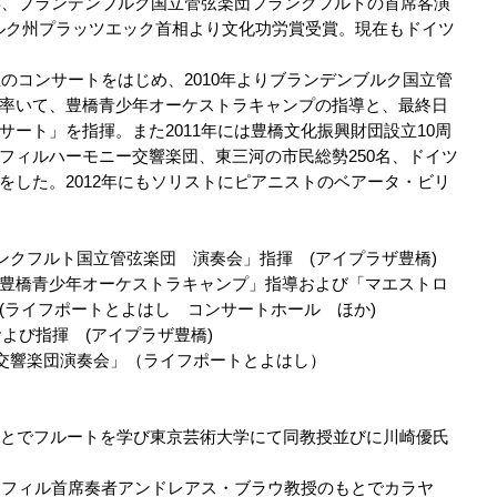
3年、ブランデンブルク国立管弦楽団フランクフルトの首席客演
ブルク州プラッツエック首相より文化功労賞受賞。現在もドイツ
催のコンサートをはじめ、2010年よりブランデンブルク国立管
率いて、豊橋青少年オーケストラキャンプの指導と、最終日
ート」を指揮。また2011年には豊橋文化振興財団設立10周
フィルハーモニー交響楽団、東三河の市民総勢250名、ドイツ
をした。2012年にもソリストにピアニストのベアータ・ビリ
ランクフルト国立管弦楽団 演奏会」指揮 (アイプラザ豊橋)
年7月 「豊橋青少年オーケストラキャンプ」指導および「マエストロ
(ライフポートとよはし コンサートホール ほか)
および指揮 (アイプラザ豊橋)
ー交響楽団演奏会」（ライフポートとよはし）
もとでフルートを学び東京芸術大学にて同教授並びに川崎優氏
リンフィル首席奏者アンドレアス・ブラウ教授のもとでカラヤ