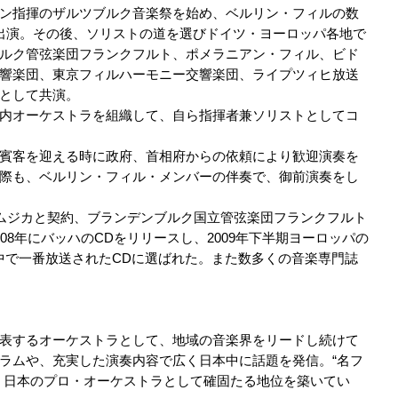
ン指揮のザルツブルク音楽祭を始め、ベルリン・フィルの数
出演。その後、ソリストの道を選びドイツ・ヨーロッパ各地で
ルク管弦楽団フランクフルト、ポメラニアン・フィル、ビド
響楽団、東京フィルハーモニー交響楽団、ライプツィヒ放送
として共演。
内オーケストラを組織して、自ら指揮者兼ソリストとしてコ
賓客を迎える時に政府、首相府からの依頼により歓迎演奏を
際も、ベルリン・フィル・メンバーの伴奏で、御前演奏をし
・ムジカと契約、ブランデンブルク国立管弦楽団フランクフルト
08年にバッハのCDをリリースし、2009年下半期ヨーロッパの
中で一番放送されたCDに選ばれた。また数多くの音楽専門誌
表するオーケストラとして、地域の音楽界をリードし続けて
ラムや、充実した演奏内容で広く日本中に話題を発信。“名フ
、日本のプロ・オーケストラとして確固たる地位を築いてい