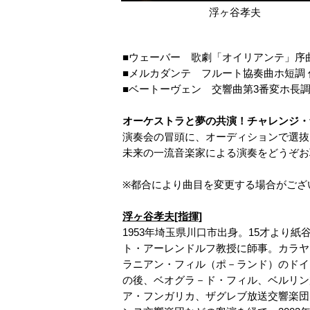
浮ヶ谷孝夫
■ウェーバー 歌劇「オイリアンテ」序
■メルカダンテ フルート協奏曲ホ短調 作
■ベートーヴェン 交響曲第3番変ホ長調
オーケストラと夢の共演！チャレンジ・
演奏会の冒頭に、オーディションで選抜
未来の一流音楽家による演奏をどうぞお
※都合により曲目を変更する場合がござ
浮ヶ谷孝夫[指揮]
1953年埼玉県川口市出身。15才より
ト・アーレンドルフ教授に師事。カラヤ
ラニアン・フィル（ポ－ランド）のドイ
の後、ベオグラ－ド・フィル、ベルリン
ア・フンガリカ、ザグレブ放送交響楽団