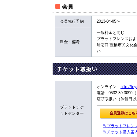
会員
会員先行予約
2013-04-05〜
一般料金と同じ
プラットフレンズおよ
料金・備考
所窓口[豊橋市民文化
い
チケット取扱い
オンライン
http://to
電話 0532-39-3090
店頭取扱い（休館日以外
プラットチケ
ットセンター
※プラットフレン
※チケット購入案