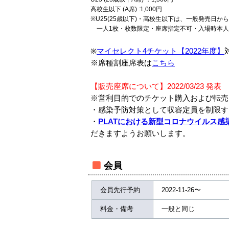
高校生以下 (A席) :1,000円
※U25(25歳以下)・高校生以下は、一般発売日
一人1枚・枚数限定・座席指定不可・入場時本人
※
マイセレクト4チケット【2022年度】
※席種割座席表は
こちら
【販売座席について】2022/03/23 発表
※営利目的でのチケット購入および転売
・感染予防対策として収容定員を制限す
・
PLATにおける新型コロナウイルス
だきますようお願いします。
会員
会員先行予約
2022-11-26〜
料金・備考
一般と同じ