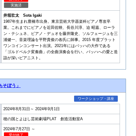
実施済
井垣壮太 Sota Igaki
1987年生まれ豊橋市出身。東京芸術大学器楽科ピアノ専攻卒
業。これまでにピアノを近田佐映、長谷川淳、迫 昭嘉、ローラ
ン・テシュネ、ピアノ・デュオを藤井隆史、ソルフェージュを三
浦健一、音楽理論を平野貴俊の各氏に師事。2015 年度プラット
ワンコインコンサート出演。2021年にはバッハの大作である
「ゴルドベルク変奏曲」の全曲演奏会を行い、バッハへの愛と造
詣が深いピアニスト。
あそぼう」
ワークショップ・講座
2024年8月31日～ 2024年9月1日
穂の国とよはし芸術劇場PLAT 創造活動室A
2024年7月27日 ～
受付終了