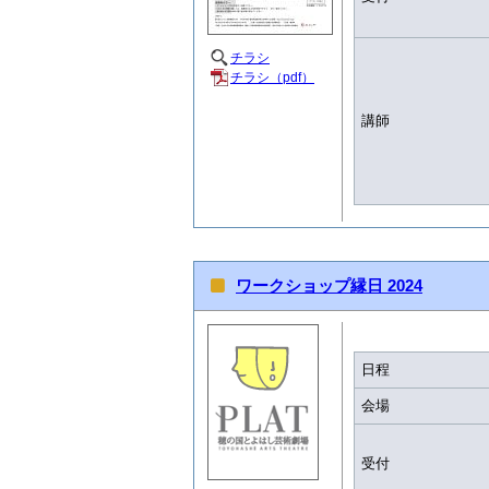
チラシ
チラシ（pdf）
講師
ワークショップ縁日 2024
日程
会場
受付