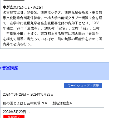
中所宜夫
[なかしょ・のぶお]
名古屋市出身。能楽師。観世流シテ方。観世九皐会所属・重要無
形文化財総合指定保持者。一橋大学の能楽クラブ一橋観世会を経
て、在学中に観世九皐会当主観世喜之師の内弟子となり、1988
年独立、97年「道成寺」、2005年「安宅」、13年「翁」、18年
「卒都婆小町」を披く。東京都あきる野市に稽古舞台「青流台」
を構えて指導に当たっているほか、能の無限の可能性を求めて国
内外で公演を行う。
き音楽講座
ワークショップ・講座
2024年8月29日～ 2024年8月29日
穂の国とよはし芸術劇場PLAT 創造活動室A
2024年5月29日 ～
受付終了