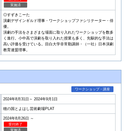
実施済
◎すずきこーた
演劇デザインギルド理事・ワークショップファシリテーター・俳
優。
演劇の手法をさまざまな場面に取り入れたワークショップを数多
く進行。小中高で演劇を取り入れた授業も多く、先駆的な手法は
高い評価を受けている。目白大学非常勤講師・（一社）日本演劇
教育連盟理事。
ワークショップ・講座
2024年8月31日～ 2024年9月1日
穂の国とよはし芸術劇場PLAT
2024年8月26日 ～
受付終了
実施済