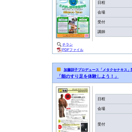
日程
会場
受付
講師
チラシ
PDFファイル
加藤訓子プロデュース「メタクセナキス」
「能のすり足を体験しよう！」
日程
会場
受付