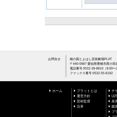
お問合せ
穂の国とよはし芸術劇場PLAT
〒440-0887 愛知県豊橋市西小田
電話番号 0532-39-8810（9:0
ファックス番号 0532-55-8192
ホーム
プラットとは
チ
運営方針
U
芸術監督
座
沿革
鑑
プ
プ