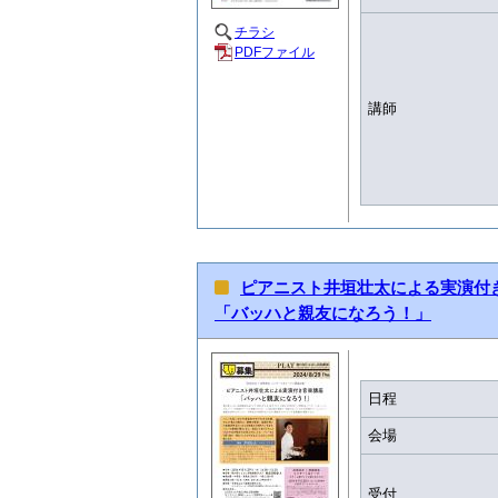
チラシ
PDFファイル
講師
ピアニスト井垣壮太による実演付
「バッハと親友になろう！」
日程
会場
受付