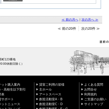
≪ 前の月へ
｜
次の月へ ≫
≪ 前の20件
次の20件 ≫
原町123番地
0〜20:00休館日除く）
ケット購入案内
貸室ご利用の皆様
よくある質問
25・高校生以下割引
主ホール
お問合せ
席表
アートスペース
利用規約
賞サポート
創造活動室A・B
ご支援のお願い
ラットニュース
創造活動室C・D
サイトマップ
ラットフレンズ
創造活動室E・F・G