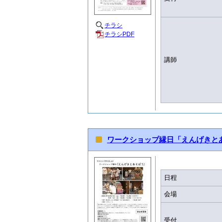
チラシ
チラシPDF
講師
ワークショップ縁日「えんげきと
日程
会場
受付