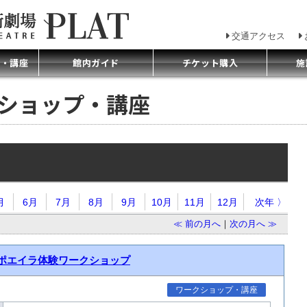
交通アクセス
プ・講座
館内ガイド
チケット購入
施
クショップ・講座
月
6月
7月
8月
9月
10月
11月
12月
次年 〉
≪ 前の月へ
｜
次の月へ ≫
カポエイラ体験ワークショップ
ワークショップ・講座