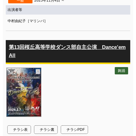
2025年11月4日 ～
一般
出演者等
中村由紀子［マリンバ］
第13回桜丘高等学校ダンス部自主公演 Dance’em
All
舞踊
チラシ表
チラシ裏
チラシPDF