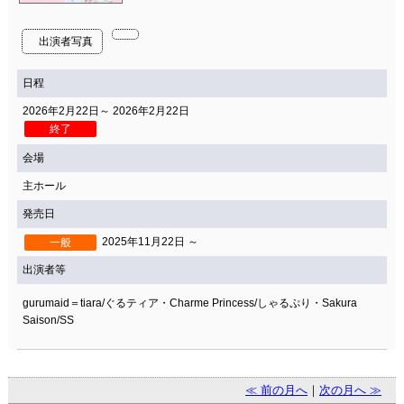
出演者写真
日程
2026年2月22日～ 2026年2月22日
終了
会場
主ホール
発売日
2025年11月22日 ～
一般
出演者等
gurumaid＝tiara/ぐるティア・Charme Princess/しゃるぷり・Sakura
Saison/SS
≪ 前の月へ
｜
次の月へ ≫