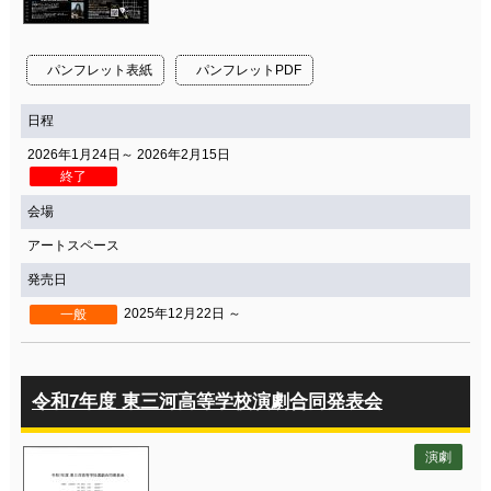
関連団体・施設
アクセシビリティ/
会員制度のご案内
パンフレット表紙
パンフレットPDF
サービス
日程
座席表
月間スケジュール
2026年1月24日～ 2026年2月15日
プラットニュース
出版物・映像
終了
会場
アートスペース
交通アクセス
お問合せ
発売日
2025年12月22日 ～
一般
サイトマップ
トップに戻る
令和7年度 東三河高等学校演劇合同発表会
演劇