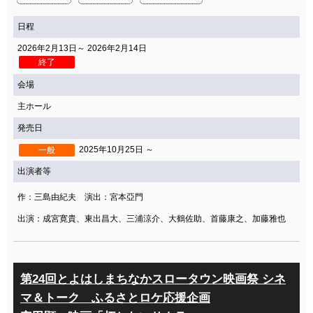
日程
2026年2月13日～ 2026年2月14日
終了
会場
主ホール
発売日
2025年10月25日 ～
一般
出演者等
作：三島由紀夫 演出：宮本亞門
出演：成宮寛貴、東出昌大、三浦涼介、大鶴佐助、首藤康之、加藤雅也
第24回とよはしまちなかスロータウン映画祭 シネ
マ＆トーク ふるさとロケ応援企画