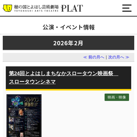
公演・イベント情報
最新の公演・イベント情報
2026年2月
演劇・ダンス・音楽など
公式SNS
≪ 前の月へ
｜
次の月へ ≫
ワークショップ・講座
イベント
第24回とよはしまちなかスロータウン映画祭
スロータウンシネマ
プラットについて
映画・映像
チケット・座席表・鑑賞サポートなど
施設の利用について
サポート