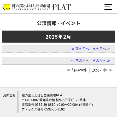
公演情報 - イベント
最新の公演・イベント情報
2025年2月
演劇・ダンス・音楽など
公式SNS
≪ 前の月へ
｜
次の月へ ≫
ワークショップ・講座
イベント
≪ 前の月へ
｜
次の月へ ≫
≪ 前の20件
次の20件 ≫
プラットについて
チケット・座席表・鑑賞サポートなど
お問合せ
穂の国とよはし芸術劇場PLAT
施設の利用について
〒440-0887 愛知県豊橋市西小田原町123番地
電話番号 0532-39-8810（9:00〜20:00休館日除く）
サポート
ファックス番号 0532-55-8192