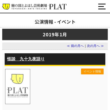
公演情報 - イベント
最新の公演・イベント情報
2019年1月
演劇・ダンス・音楽など
公式SNS
≪ 前の月へ
｜
次の月へ ≫
ワークショップ・講座
イベント
怪談 九十九夜語り
イベント情報
プラットについて
チケット・座席表・鑑賞サポートなど
施設の利用について
サポート