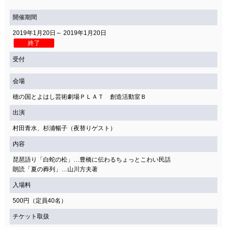
関連団体・施設
開催期間
アクセシビリティ/
会員制度のご案内
2019年1月20日～ 2019年1月20日
サービス
終了
座席表
月間スケジュール
受付
プラットニュース
出版物・映像
会場
穂の国とよはし芸術劇場ＰＬＡＴ 創造活動室Ｂ
出演
交通アクセス
お問合せ
村田青水、杉浦暢子（夜替りゲスト）
内容
サイトマップ
トップに戻る
琵琶語り「白蛇の松」…豊橋に伝わるちょっとこわい民話
朗読「夏の葬列」…山川方夫著
入場料
500円（定員40名）
チケット取扱