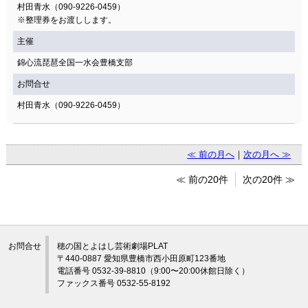
村田青水（090-9226-0459）
※整理券をお渡しします。
主催
錦心流琵琶全国一水会豊橋支部
お問合せ
村田青水（090-9226-0459）
≪ 前の月へ
｜
次の月へ ≫
≪ 前の20件
次の20件 ≫
お問合せ
穂の国とよはし芸術劇場PLAT
〒440-0887 愛知県豊橋市西小田原町123番地
電話番号 0532-39-8810（9:00〜20:00休館日除く）
ファックス番号 0532-55-8192