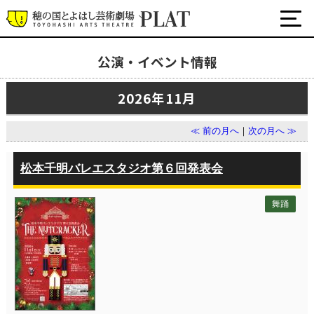
公演・イベント情報
最新の公演・イベント情報
2026年11月
演劇・ダンス・音楽など
公式SNS
≪ 前の月へ
｜
次の月へ ≫
ワークショップ・講座
イベント
松本千明バレエスタジオ第６回発表会
舞踊
プラットについて
チケット・座席表・鑑賞サポートなど
施設の利用について
サポート