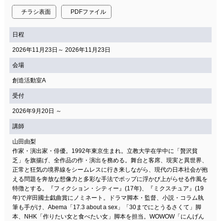
チラシ表面
PDFファイル
日程
2026年11月23日～ 2026年11月23日
会場
創造活動室A
受付
2026年9月20日 ～
講師
山田由梨
作家・演出家・俳優。1992年東京生まれ。立教大学在学中に「贅沢貧
乏」を旗揚げ、全作品の作・演出を務める。舞台と客席、現実と異世界、
正常と狂気の境界線をシームレスに行き来しながら、現代の日本社会が抱
える問題を奔放な想像力と多彩な手法でポップに浮かび上がらせる作風を
特徴とする。『フィクション・シティー』(17年)、『ミクスチュア』(19
年)で岸田國士戯曲賞にノミネート。ドラマ脚本・監督、小説・コラム執
筆も手がけ、Abema「17.3 about a sex」「30までにとうるさくて」脚
本、NHK「作りたい女と食べたい女」脚本を担当。WOWOW「にんげん