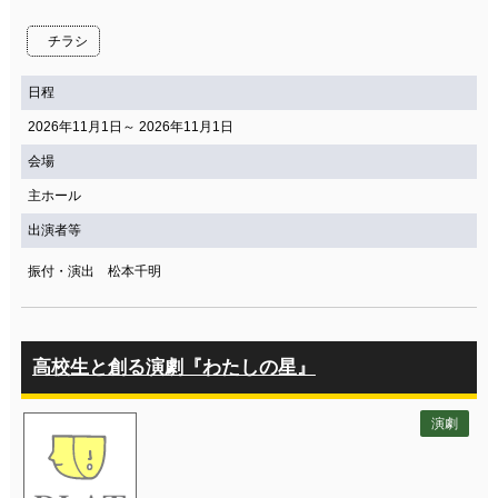
関連団体・施設
チラシ
アクセシビリティ/
会員制度のご案内
サービス
日程
座席表
月間スケジュール
2026年11月1日～ 2026年11月1日
会場
プラットニュース
出版物・映像
主ホール
出演者等
交通アクセス
お問合せ
振付・演出 松本千明
サイトマップ
トップに戻る
高校生と創る演劇『わたしの星』
演劇