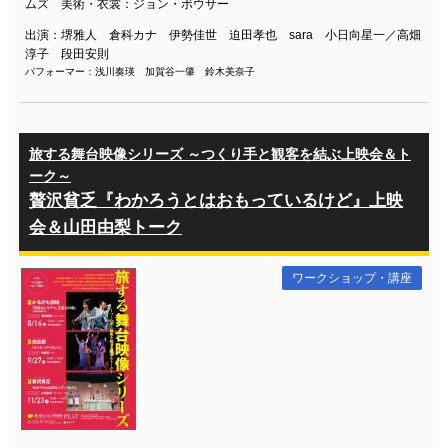
ムズ 美術・衣裳：ジョン・ボウサー
出演：堺雅人 倉科カナ 伊勢佳世 迫田孝也 sara 小日向星一／高畑
淳子 段田安則
パフォーマー：浅川奏瑛 加賀谷一肇 鈴木美奈子
旅する舞台映像シリーズ ～つくり手と観客を結ぶ上映会＆ト
ーク～
贅沢貧乏『わかろうとはおもっているけど』上映
会＆山田由梨トーク
ワークショップ・講座