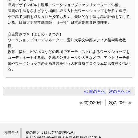
演劇デザインギルド理事・ワークショップファシリテーター・俳優。
演劇の手法をさまざまな場面に取り入れたワークショップを数多く進行。
小中高で演劇を取り入れた授業も多く、先駆的な手法は高い評価を受けて
いる。目白大学非常勤講師・（一社）日本演劇教育連盟理事。
◎吉野さつき［よしの・さつき］
ワークショップコーディネーター・愛知大学文学部メディア芸術専攻教
授。
教育、福祉、ビジネスなどの現場でアーティストによるワークショップを
コーディネートする他、各地の公共ホールや大学などで、アウトリーチ事
業やワークショップの企画運営を担う人材育成プログラムにも数多く携わ
る。
≪ 前の月へ
｜
次の月へ ≫
≪ 前の20件
次の20件 ≫
お問合せ
穂の国とよはし芸術劇場PLAT