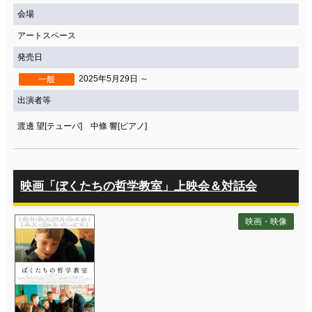
会場
アートスペース
発売日
2025年5月29日 ～
一般
出演者等
渡邊 望[テューバ] 中條 響[ピアノ]
映画「ぼくたちの哲学教室」上映会＆対話会
映画・映像