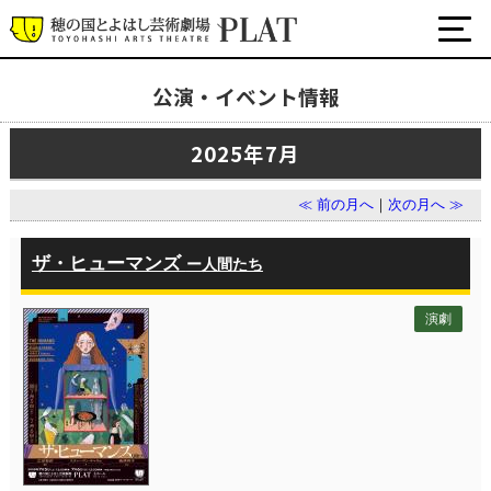
公演・イベント情報
最新の公演・イベント情報
2025年7月
演劇・ダンス・音楽など
公式SNS
≪ 前の月へ
｜
次の月へ ≫
ワークショップ・講座
イベント
ザ・ヒューマンズ
ー人間たち
演劇
プラットについて
チケット・座席表・鑑賞サポートなど
施設の利用について
サポート