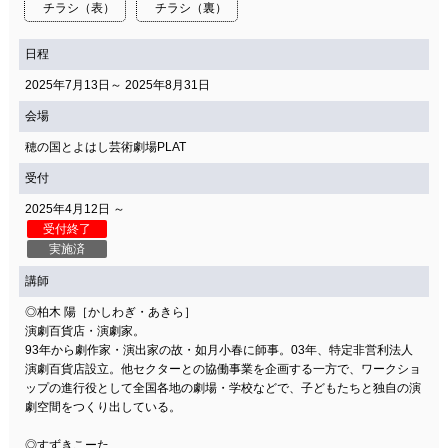
チラシ（表）
チラシ（裏）
日程
2025年7月13日～ 2025年8月31日
会場
穂の国とよはし芸術劇場PLAT
受付
2025年4月12日 ～
受付終了
実施済
講師
◎柏木 陽［かしわぎ・あきら］
演劇百貨店・演劇家。
93年から劇作家・演出家の故・如月小春に師事。03年、特定非営利法人
演劇百貨店設立。他セクターとの協働事業を企画する一方で、ワークショ
ップの進行役として全国各地の劇場・学校などで、子どもたちと独自の演
劇空間をつくり出している。
◎すずきこーた