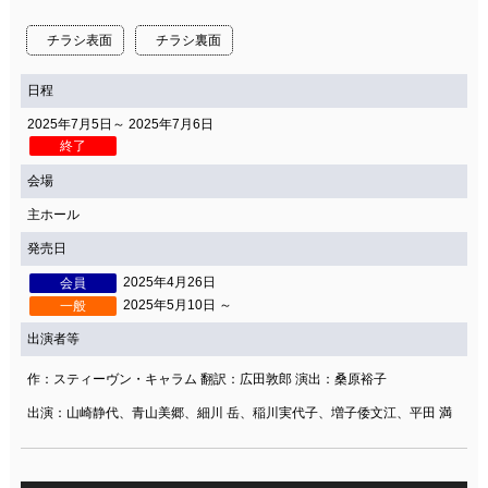
関連団体・施設
チラシ表面
チラシ裏面
アクセシビリティ/
会員制度のご案内
サービス
日程
座席表
月間スケジュール
2025年7月5日～ 2025年7月6日
終了
プラットニュース
出版物・映像
会場
主ホール
発売日
交通アクセス
お問合せ
2025年4月26日
会員
2025年5月10日 ～
一般
サイトマップ
トップに戻る
出演者等
作：スティーヴン・キャラム 翻訳：広田敦郎 演出：桑原裕子
出演：山崎静代、青山美郷、細川 岳、稲川実代子、増子倭文江、平田 満