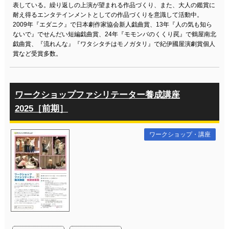
表している。繰り返しの上演が望まれる作品づくり、また、大人の鑑賞に
耐え得るエンタテインメントとしての作品づくりを意識して活動中。
2009年『エダニク』で日本劇作家協会新人戯曲賞、13年『人の気も知ら
ないで』でせんだい短編戯曲賞、24年『モモンバのくくり罠』で鶴屋南北
戯曲賞、『流れんな』『ワタシタチはモノガタリ』で紀伊國屋演劇賞個人
賞など受賞多数。
ワークショップファシリテーター養成講座
2025［前期］
ワークショップ・講座