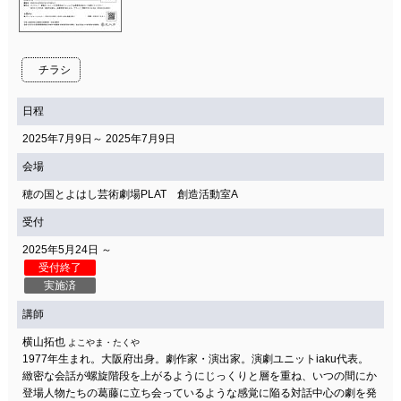
チラシ
日程
2025年7月9日～ 2025年7月9日
会場
穂の国とよはし芸術劇場PLAT 創造活動室A
受付
2025年5月24日 ～
受付終了
実施済
講師
横山拓也
よこやま・たくや
1977年生まれ。大阪府出身。劇作家・演出家。演劇ユニットiaku代表。
緻密な会話が螺旋階段を上がるようにじっくりと層を重ね、いつの間にか
登場人物たちの葛藤に立ち会っているような感覚に陥る対話中心の劇を発