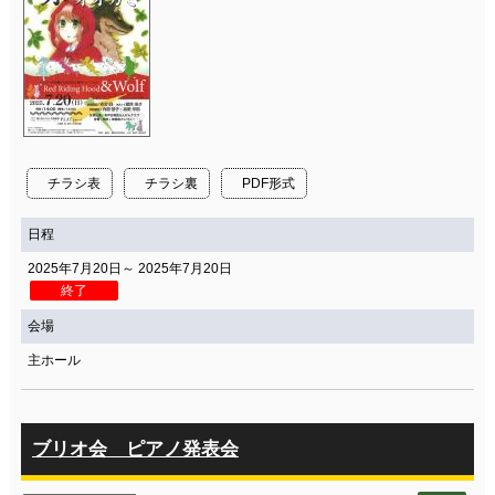
チラシ表
チラシ裏
PDF形式
日程
2025年7月20日～ 2025年7月20日
終了
会場
主ホール
ブリオ会 ピアノ発表会