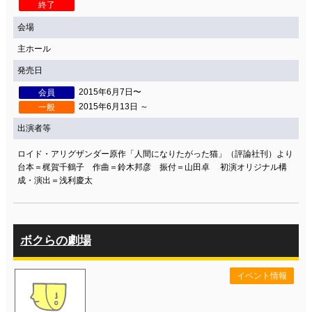
終了
会場
主ホール
発売日
2015年6月7日〜
会員
2015年6月13日 ～
一般
出演者等
ロイド・アリグザンダー原作「人間になりたがった猫」（評論社刊）より
台本＝梶賀千鶴子 作曲＝鈴木邦彦 振付＝山田卓 初演オリジナル構
成・演出＝浅利慶太
ボクらの劇場
イベント情報