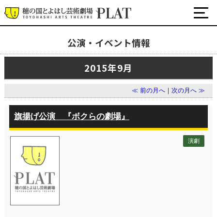
公演・イベント情報
最新の公演・イベント情報
2015年9月
演劇・ダンス・音楽など
公式SNS
≪ 前の月へ
｜
次の月へ ≫
ワークショップ・講座
イベント
旗揚げ公演 『ボクらの劇場』
演劇
プラットについて
チケット・座席表・鑑賞サポートなど
施設の利用について
サポート