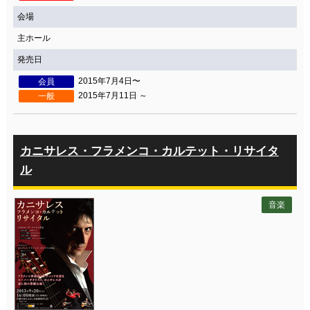
会場
主ホール
発売日
2015年7月4日〜
会員
2015年7月11日 ～
一般
カニサレス・フラメンコ・カルテット・リサイタ
ル
音楽