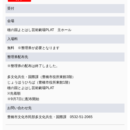
受付
会場
穂の国よとはし芸術劇場PLAT 主ホール
入場料
無料 ※整理券が必要となります
整理券配布先
※整理券の配布は終了しました。
多文化共生・国際課（豊橋市役所東館3階）
じょうほうひろば（豊橋市役所東館1階）
穂の国とよはし芸術劇場PLAT
※先着順
※9月7日に配布開始
お問い合わせ先
豊橋市文化市民部多文化共生・国際課 0532-51-2065