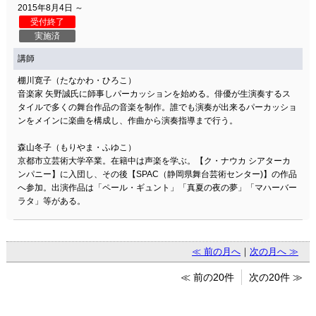
2015年8月4日 ～
受付終了
実施済
講師
棚川寛子（たなかわ・ひろこ）
音楽家 矢野誠氏に師事しパーカッションを始める。俳優が生演奏するス
タイルで多くの舞台作品の音楽を制作。誰でも演奏が出来るパーカッショ
ンをメインに楽曲を構成し、作曲から演奏指導まで行う。
森山冬子（もりやま・ふゆこ）
京都市立芸術大学卒業。在籍中は声楽を学ぶ。【ク・ナウカ シアターカ
ンパニー】に入団し、その後【SPAC（静岡県舞台芸術センター)】の作品
へ参加。出演作品は「ペール・ギュント」「真夏の夜の夢」「マハーバー
ラタ」等がある。
≪ 前の月へ
｜
次の月へ ≫
≪ 前の20件
次の20件 ≫