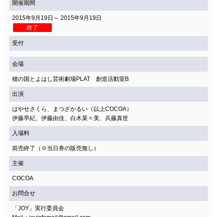
開催期間
2015年9月19日～ 2015年9月19日
終了
受付
会場
穂の国とよはし芸術劇場PLAT 創造活動室B
出演
はやせさくら、まつざかるい（以上COCOA）
伊藤早紀、伊藤由佳、白木菜々美、兵藤真世
入場料
前売終了（※当日券の販売無し）
主催
COCOA
お問合せ
「JOY」実行委員会