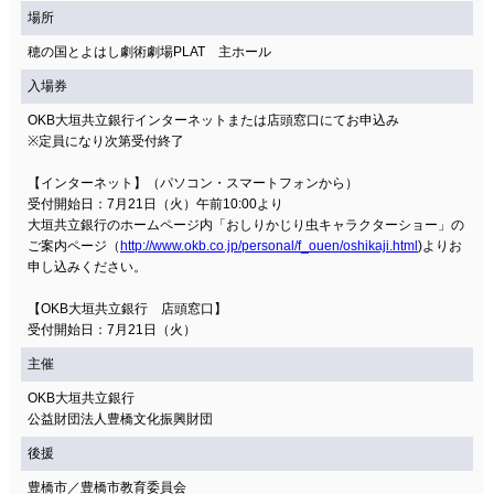
場所
穂の国とよはし劇術劇場PLAT 主ホール
入場券
OKB大垣共立銀行インターネットまたは店頭窓口にてお申込み
※定員になり次第受付終了
【インターネット】（パソコン・スマートフォンから）
受付開始日：7月21日（火）午前10:00より
大垣共立銀行のホームページ内「おしりかじり虫キャラクターショー」の
ご案内ページ（
http://www.okb.co.jp/personal/f_ouen/oshikaji.html
)よりお
申し込みください。
【OKB大垣共立銀行 店頭窓口】
受付開始日：7月21日（火）
主催
OKB大垣共立銀行
公益財団法人豊橋文化振興財団
後援
豊橋市／豊橋市教育委員会