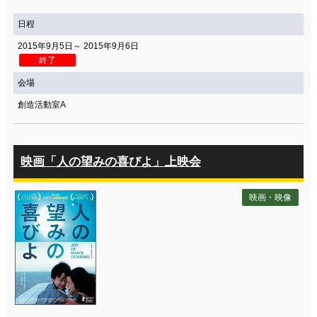
関連団体・施設
日程
アクセシビリティ/
会員制度のご案内
2015年9月5日～ 2015年9月6日
サービス
終了
座席表
月間スケジュール
会場
創造活動室A
プラットニュース
出版物・映像
映画「人の望みの喜びよ」上映会
交通アクセス
お問合せ
映画・映像
サイトマップ
トップに戻る