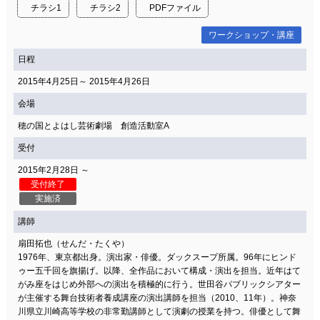
チラシ1
チラシ2
PDFファイル
ワークショップ・講座
日程
2015年4月25日～ 2015年4月26日
会場
穂の国とよはし芸術劇場 創造活動室A
受付
2015年2月28日 ～
受付終了
実施済
講師
扇田拓也（せんだ・たくや）
1976年、東京都出身。演出家・俳優。ダックスープ所属。96年にヒンド
ゥー五千回を旗揚げ。以降、全作品において構成・演出を担当。近年はて
がみ座をはじめ外部への演出を積極的に行う。世田谷パブリックシアター
が主催する舞台技術者養成講座の演出講師を担当（2010、11年）。神奈
川県立川崎高等学校の非常勤講師として演劇の授業を持つ。俳優として舞