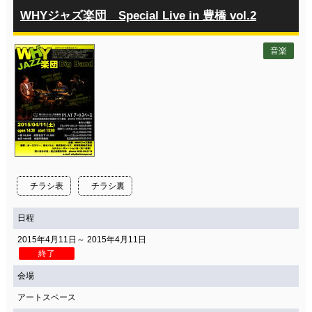
WHYジャズ楽団 Special Live in 豊橋 vol.2
音楽
チラシ表
チラシ裏
日程
2015年4月11日～ 2015年4月11日
終了
会場
アートスペース