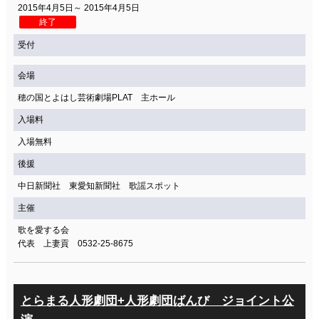
2015年4月5日～ 2015年4月5日
終了
受付
会場
穂の国とよはし芸術劇場PLAT 主ホール
入場料
入場無料
後援
中日新聞社 東愛知新聞社 歌謡スポット
主催
歌を愛する会
代表 上妻貢 0532-25-8675
とらまる人形劇団+人形劇団ばんび ジョイント公