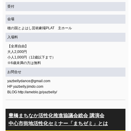
受付
会場
穂の国とよはし芸術劇場PLAT 主ホール
入場料
【全席自由】
大人2,000円
小人1,000円（12歳以下まで）
※6歳未満の方は無料
お問合せ
yazbellydance@gmail.com
HP yazbelly.jimdo.com
BLOG http://ameblo.jp/yazbelly/
豊橋まちなか活性化推進協議会総会 講演会
中心市街地活性化セミナー「まちゼミ」とは