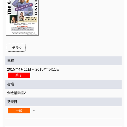
チラシ
日程
2015年4月11日～ 2015年4月11日
終了
会場
創造活動室A
発売日
～
一般