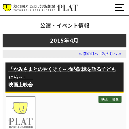
公演・イベント情報
最新の公演・イベント情報
2015年4月
演劇・ダンス・音楽など
公式SNS
≪ 前の月へ
｜
次の月へ ≫
ワークショップ・講座
イベント
「かみさまとのやくそく～胎内記憶を語る子ども
たち～」
映画上映会
プラットについて
チケット・座席表・鑑賞サポートなど
映画・映像
施設の利用について
サポート