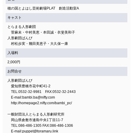
穂の国とよはし芸術劇場PLAT 創造活動室A
キャスト
とらまる人形劇団
菅麻未・中村美恵・本田誠・衣斐美和子
人形劇団ばんび
村松歩実・幾田美恵子・大久保一康
入場料
2,000円
お問合せ
人形劇団ばんび
愛知県豊橋市花中町41-2
TEL:0532-32-9981 FAX:0532-32-2443
E-mail:bambi.ba@nifty.com
http://homepage2.nifty.com/bambi_pc/
一般財団法人とらまる人形劇研究所
岡山県倉敷市連島中央1丁目11-7
TEL:086-486-1305 FAX:086-486-1306
E-mail:puppet@toramaru.link