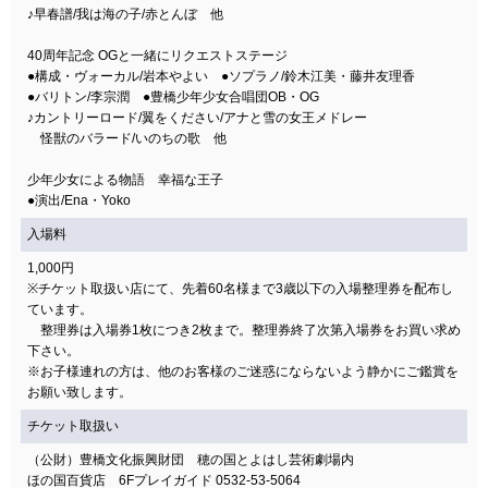
♪早春譜/我は海の子/赤とんぼ 他
40周年記念 OGと一緒にリクエストステージ
●構成・ヴォーカル/岩本やよい ●ソプラノ/鈴木江美・藤井友理香
●バリトン/李宗潤 ●豊橋少年少女合唱団OB・OG
♪カントリーロード/翼をください/アナと雪の女王メドレー
怪獣のバラード/いのちの歌 他
少年少女による物語 幸福な王子
●演出/Ena・Yoko
入場料
1,000円
※チケット取扱い店にて、先着60名様まで3歳以下の入場整理券を配布し
ています。
整理券は入場券1枚につき2枚まで。整理券終了次第入場券をお買い求め
下さい。
※お子様連れの方は、他のお客様のご迷惑にならないよう静かにご鑑賞を
お願い致します。
チケット取扱い
（公財）豊橋文化振興財団 穂の国とよはし芸術劇場内
ほの国百貨店 6Fプレイガイド 0532-53-5064