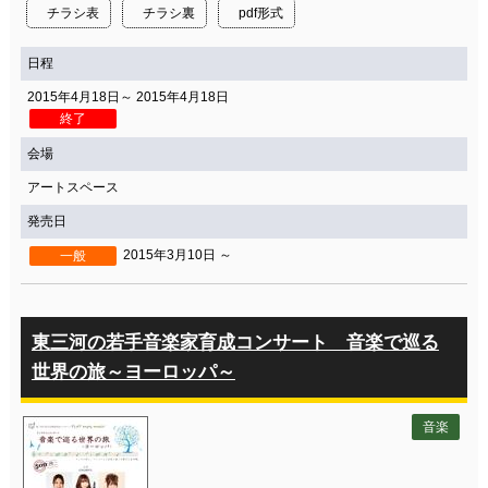
チラシ表
チラシ裏
pdf形式
日程
2015年4月18日～ 2015年4月18日
終了
会場
アートスペース
発売日
2015年3月10日 ～
一般
東三河の若手音楽家育成コンサート 音楽で巡る
世界の旅～ヨーロッパ～
音楽