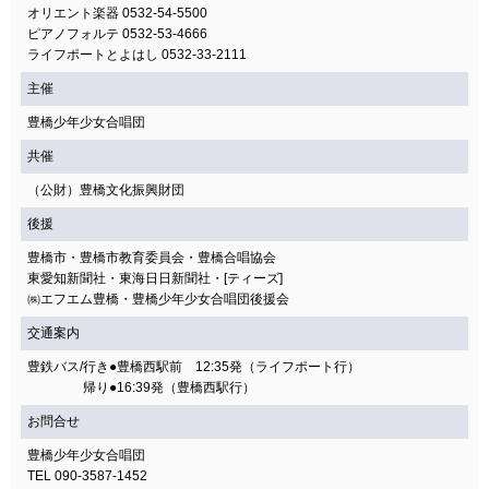
オリエント楽器 0532-54-5500
ピアノフォルテ 0532-53-4666
ライフポートとよはし 0532-33-2111
主催
豊橋少年少女合唱団
共催
（公財）豊橋文化振興財団
後援
豊橋市・豊橋市教育委員会・豊橋合唱協会
東愛知新聞社・東海日日新聞社・[ティーズ]
㈱エフエム豊橋・豊橋少年少女合唱団後援会
交通案内
豊鉄バス/行き●豊橋西駅前 12:35発（ライフポート行）
帰り●16:39発（豊橋西駅行）
お問合せ
豊橋少年少女合唱団
TEL 090-3587-1452