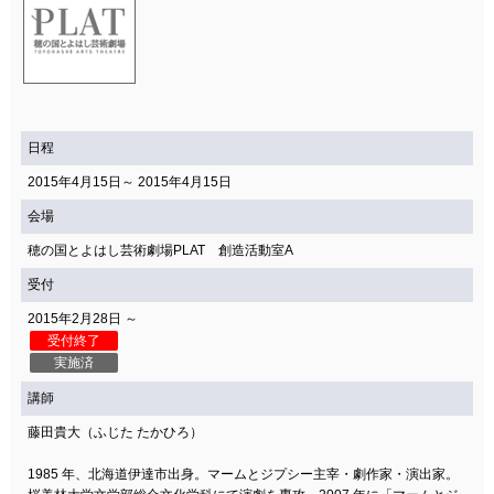
日程
2015年4月15日～ 2015年4月15日
会場
穂の国とよはし芸術劇場PLAT 創造活動室A
受付
2015年2月28日 ～
受付終了
実施済
講師
藤田貴大（ふじた たかひろ）
1985 年、北海道伊達市出身。マームとジプシー主宰・劇作家・演出家。