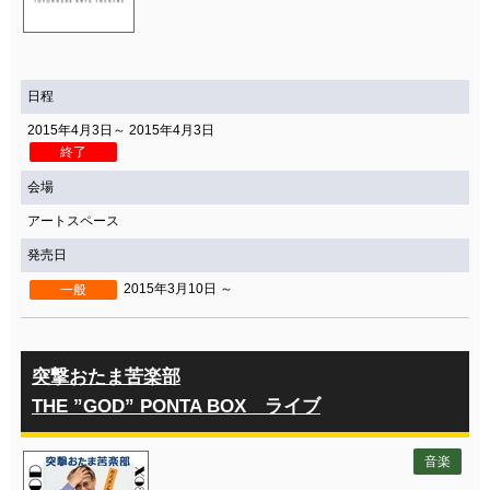
関連団体・施設
アクセシビリティ/
会員制度のご案内
サービス
日程
座席表
月間スケジュール
2015年4月3日～ 2015年4月3日
終了
プラットニュース
出版物・映像
会場
アートスペース
発売日
交通アクセス
お問合せ
2015年3月10日 ～
一般
サイトマップ
トップに戻る
突撃おたま苦楽部
THE ”GOD” PONTA BOX ライブ
音楽