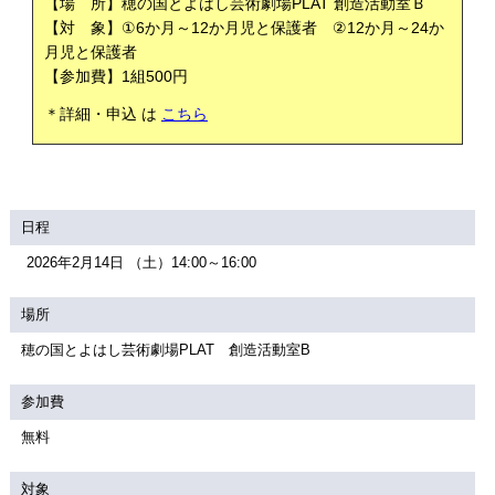
【場 所】穂の国とよはし芸術劇場PLAT 創造活動室Ｂ
【対 象】
①6か月～12か月児と保護者
②
12か月
～24
か
月
児と保護者
【参加費】1組500円
＊詳細・申込 は
こちら
日程
2026年2月14日 （土）14:00～16:00
場所
穂の国とよはし芸術劇場PLAT 創造活動室B
参加費
無料
対象