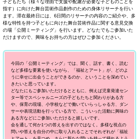
子どもたち（様々な理由で支援や配慮が必要な子どものことを
指す）に向けた舞台芸術作品創作のための身体リサーチを行い
ます。滞在最終日には、6日間のリサーチの内容のご紹介や、多
様な特性を持つ子どもに向けた舞台芸術作品に関する意見交換
の場「公開ミーティング」を行います。どなたでもご参加いた
だけますので、興味をお持ちの方はぜひご参加ください。
今回の「公開ミーティング」では、聞く、話す、書く、読む
など多様な要素を使いながら、「福祉とアート」が、どのよ
うに幸せに出会うことができるのか、ということを深めてい
きたいと思っています。
どなたにもご参加いただけるとともに、例えば児童発達セン
ター等でスペシャルニーズの子どもたちと関わりがある方
や、保育の現場、小学校などで働いていらっしゃる方、ダン
サーや表現活動を行っている方で、こういった活動に興味の
ある方などにご参加いただけると嬉しいです。
会を通して何か1つの答えを出すのではなく。多様な視点の
問いや答えを自分の中に取り入れることでそれぞれが「福祉
とアート」を見つめ、さらに新たな問いを持って帰れるよう