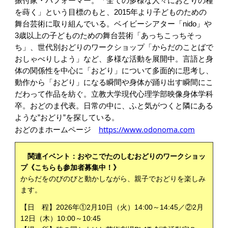
振付家・パフォーマー。「
全ての多様な人々におどりの種
を蒔く
」という目標のもと、2015年より子どものための
舞台芸術に取り組んでいる。ベイビーシアター「nido」や
3歳以上の子どものための舞台芸術「あっちこっちそっ
ち」、世代別おどりのワークショップ「からだのことばで
おしゃべりしよう」など、多様な活動を展開中。言語と身
体の関係性を中心に「おどり」について多面的に思考し、
動作から「おどり」になる瞬間や身体が踊り出す瞬間にこ
だわって作品を紡ぐ。立教大学現代心理学部映像身体学科
卒。おどのま代表。日常の中に、ふと気がつくと隣にある
ような”おどり”を探している。
https://www.odonoma.com
おどのまホームページ
関連イベント：おやこでたのしむおどりのワークショッ
プ
《
こちらも参加者募集中！》
からだをのびのびと動かしながら、親子でおどりを楽しみ
ます。
【日 程】2026年①2月10日（火）14:00～14:45／②2月
12日（木）10:00～10:45