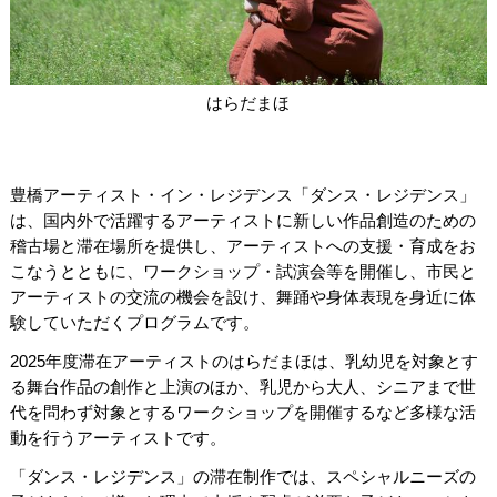
関連団体・施設
アクセシビリティ/
会員制度のご案内
サービス
はらだまほ
座席表
月間スケジュール
プラットニュース
出版物・映像
豊橋アーティスト・イン・レジデンス「ダンス・レジデンス」
は、国内外で活躍するアーティストに新しい作品創造のための
稽古場と滞在場所を提供し、アーティストへの支援・育成をお
交通アクセス
お問合せ
こなうとともに、ワークショップ・試演会等を開催し、市民と
アーティストの交流の機会を設け、舞踊や身体表現を身近に体
験していただくプログラムです。
サイトマップ
トップに戻る
2025年度滞在アーティストのはらだまほは、乳幼児を対象とす
る舞台作品の創作と上演のほか、乳児から大人、シニアまで世
代を問わず対象とするワークショップを開催するなど多様な活
動を行うアーティストです。
「ダンス・レジデンス」の滞在制作では、スペシャルニーズの