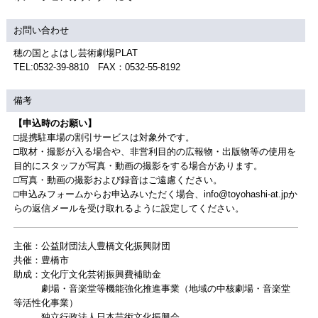
お問い合わせ
穂の国とよはし芸術劇場PLAT
TEL:0532-39-8810 FAX：0532-55-8192
備考
【申込時のお願い】
□提携駐車場の割引サービスは対象外です。
□取材・撮影が入る場合や、非営利目的の広報物・出版物等の使用を
目的にスタッフが写真・動画の撮影をする場合があります。
□写真・動画の撮影および録音はご遠慮ください。
□申込みフォームからお申込みいただく場合、info@toyohashi-at.jpか
らの返信メールを受け取れるように設定してください。
主催：公益財団法人豊橋文化振興財団
共催：豊橋市
助成：文化庁文化芸術振興費補助金
劇場・音楽堂等機能強化推進事業（地域の中核劇場・音楽堂
等活性化事業）
独立行政法人日本芸術文化振興会