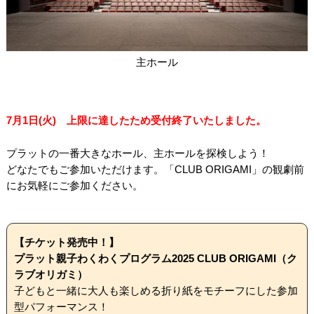
関連団体・施設
アクセシビリティ/
会員制度のご案内
サービス
主ホール
座席表
月間スケジュール
プラットニュース
出版物・映像
7月1日(火) 上限に達したため受付終了いたしました。
プラットの一番大きなホール、主ホールを探検しよう！
交通アクセス
お問合せ
どなたでもご参加いただけます。「CLUB ORIGAMI」の観劇前
にお気軽にご参加ください。
サイトマップ
トップに戻る
【チケット発売中！】
プラット親子わくわくプログラム2025 CLUB ORIGAMI（ク
ラブオリガミ）
子どもと一緒に大人も楽しめる折り紙をモチーフにした参加
型パフォーマンス！