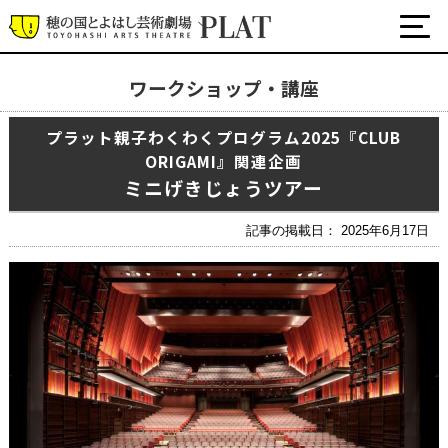
ワークショップ・講座
最新の公演・イベント情報
プラット親子わくわくプログラム2025『CLUB
演劇・ダンス・音楽など
ORIGAMI』関連企画
公式SNS
ミニげきじょうツアー
ワークショップ・講座
イベント
記事の掲載日： 2025年6月17日
プラットについて
チケット・座席表・鑑賞サポートなど
施設の利用について
サポート