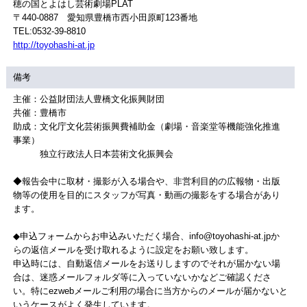
穂の国とよはし芸術劇場PLAT
〒440-0887 愛知県豊橋市西小田原町123番地
TEL:0532-39-8810
http://toyohashi-at.jp
備考
主催：公益財団法人豊橋文化振興財団
共催：豊橋市
助成：文化庁文化芸術振興費補助金（劇場・音楽堂等機能強化推進
事業）
独立行政法人日本芸術文化振興会
◆報告会中に取材・撮影が入る場合や、非営利目的の広報物・出版
物等の使用を目的にスタッフが写真・動画の撮影をする場合があり
ます。
◆申込フォームからお申込みいただく場合、info@toyohashi-at.jpか
らの返信メールを受け取れるように設定をお願い致します。
申込時には、自動返信メールをお送りしますのでそれが届かない場
合は、迷惑メールフォルダ等に入っていないかなどご確認くださ
い。特にezwebメールご利用の場合に当方からのメールが届かないと
いうケースがよく発生しています。