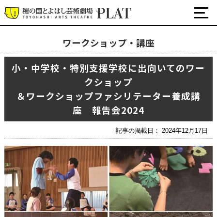
ワークショップ・講座
最新の公演・イベント情報
小・中学校・特別支援学校に出向いてのワー
演劇・ダンス・音楽など
クショップ
公式SNS
ワークショップ・講座
＆ワークショップファシリテーター養成講
座 報告会2024
イベント
記事の掲載日： 2024年12月17日
プラットについて
チケット・座席表・鑑賞サポートなど
施設の利用について
サポート