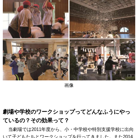
関連団体・施設
アクセシビリティ/
会員制度のご案内
サービス
座席表
月間スケジュール
プラットニュース
出版物・映像
交通アクセス
お問合せ
画像
サイトマップ
トップに戻る
劇場や学校のワークショップってどんなふうにやっ
ているの？
その効果って？
当劇場では2011年度から、小・中学校や特別支援学校に出向
いて子どもたちとワークショップを行ってきました。また2014