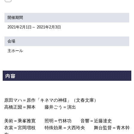
関連団体・施設
アクセシビリティ/
会員制度のご案内
開催期間
サービス
2021年2月1日～ 2021年2月3日
座席表
月間スケジュール
会場
プラットニュース
出版物・映像
主ホール
交通アクセス
お問合せ
内容
サイトマップ
トップに戻る
原田マハ＝原作「キネマの神様」（文春文庫）
高橋正圀＝脚本 藤井ごう＝演出
美術＝乘峯雅寛 照明＝竹林功 音響＝近藤達史
衣裳＝宮岡増枝 特殊効果＝大西玲央 舞台監督＝青木幹