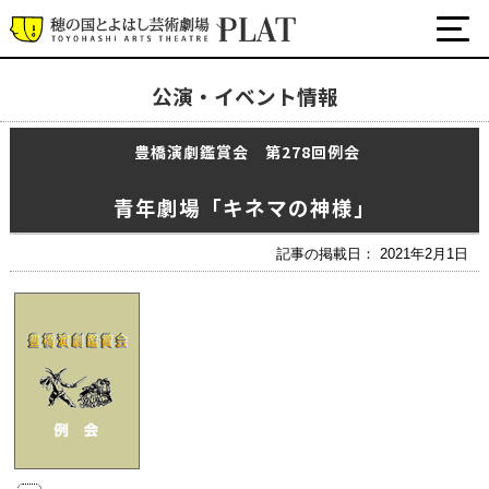
公演・イベント情報
最新の公演・イベント情報
豊橋演劇鑑賞会 第278回例会
演劇・ダンス・音楽など
公式SNS
青年劇場「キネマの神様」
ワークショップ・講座
イベント
記事の掲載日： 2021年2月1日
プラットについて
チケット・座席表・鑑賞サポートなど
施設の利用について
サポート