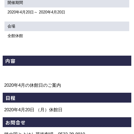
関連団体・施設
開催期間
2020年4月20日～ 2020年4月20日
アクセシビリティ/
会員制度のご案内
サービス
会場
座席表
月間スケジュール
全館休館
プラットニュース
出版物・映像
内容
交通アクセス
お問合せ
2020年4月の休館日のご案内
サイトマップ
トップに戻る
日程
2020年4月20日 （月）休館日
お問合せ