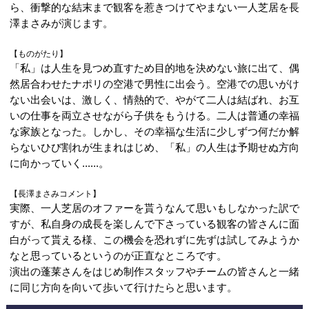
ら、衝撃的な結末まで観客を惹きつけてやまない一人芝居を長
澤まさみが演じます。
【ものがたり】
「私」は人生を見つめ直すため目的地を決めない旅に出て、偶
然居合わせたナポリの空港で男性に出会う。空港での思いがけ
ない出会いは、激しく、情熱的で、やがて二人は結ばれ、お互
いの仕事を両立させながら子供をもうける。二人は普通の幸福
な家族となった。しかし、その幸福な生活に少しずつ何だか解
らないひび割れが生まれはじめ、「私」の人生は予期せぬ方向
に向かっていく......。
【長澤まさみコメント】
実際、一人芝居のオファーを貰うなんて思いもしなかった訳で
すが、私自身の成長を楽しんで下さっている観客の皆さんに面
白がって貰える様、この機会を恐れずに先ずは試してみようか
なと思っているというのが正直なところです。
演出の蓬莱さんをはじめ制作スタッフやチームの皆さんと一緒
に同じ方向を向いて歩いて行けたらと思います。