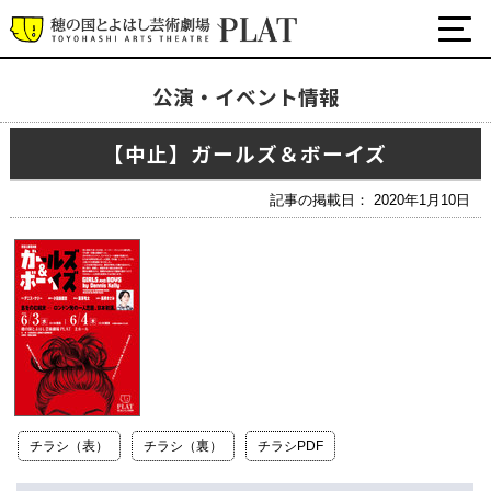
公演・イベント情報
最新の公演・イベント情報
【中止】ガールズ＆ボーイズ
演劇・ダンス・音楽など
公式SNS
記事の掲載日： 2020年1月10日
ワークショップ・講座
イベント
プラットについて
チケット・座席表・鑑賞サポートなど
施設の利用について
チラシ（表）
チラシ（裏）
チラシPDF
サポート