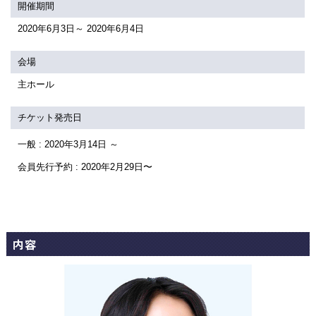
関連団体・施設
開催期間
2020年6月3日～ 2020年6月4日
アクセシビリティ/
会員制度のご案内
サービス
会場
座席表
月間スケジュール
主ホール
プラットニュース
出版物・映像
チケット発売日
一般 : 2020年3月14日 ～
交通アクセス
お問合せ
会員先行予約 : 2020年2月29日〜
サイトマップ
トップに戻る
内容