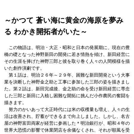
～かつて 蒼い海に黄金の海原を夢み
る わかき開拓者がいた～
この物語は、明治・大正・昭和と日本の発展期に、現在の豊
橋の礎となった神野新田の開発に若き情熱を傾け、新田経営に
その生涯を捧げた神野三郎と彼を取り巻く人々の人間模様を描
いた創作演劇です。
第１話は、明治２６年～２９年、困難な新田開発という大事
業を決断した神野金之助と工事に参加した三郎の姿を描きまし
た。第２話は、新田完成後、金之助の命を受け新田経営に専念
した三郎と新田に入植し困難な開拓に挑んだ小作農民の奮闘を
描きます。
努力のかいあって大正時代には米の収穫量も増え、人々の生
活は改善され、貯蓄ができるまで向上しました。しかし、名古
屋の神野富田両家が経営に参画した＊明治銀行が、昭和４年の
世界大恐慌の影響で休業閉店を余儀なくされ、それが順風を受