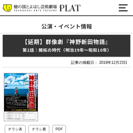
公演・イベント情報
最新の公演・イベント情報
【延期】群像劇『神野新田物語』
演劇・ダンス・音楽など
公式SNS
第2話：開拓の時代（明治29年〜昭和10年）
ワークショップ・講座
記事の掲載日： 2019年12月23日
イベント
プラットについて
チケット・座席表・鑑賞サポートなど
施設の利用について
サポート
チラシ表
チラシ裏
PDF