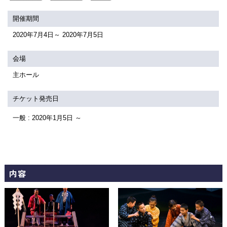
関連団体・施設
開催期間
アクセシビリティ/
会員制度のご案内
2020年7月4日～ 2020年7月5日
サービス
座席表
月間スケジュール
会場
主ホール
プラットニュース
出版物・映像
チケット発売日
一般 : 2020年1月5日 ～
交通アクセス
お問合せ
サイトマップ
トップに戻る
内容