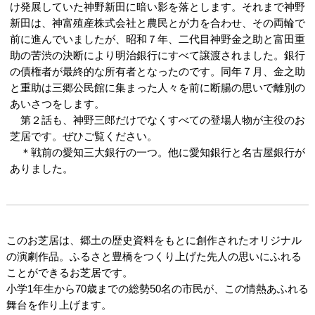
け発展していた神野新田に暗い影を落とします。それまで神野
新田は、神富殖産株式会社と農民とが力を合わせ、その両輪で
前に進んでいましたが、昭和７年、二代目神野金之助と富田重
助の苦渋の決断により明治銀行にすべて譲渡されました。銀行
の債権者が最終的な所有者となったのです。同年７月、金之助
と重助は三郷公民館に集まった人々を前に断腸の思いで離別の
あいさつをします。
第２話も、神野三郎だけでなくすべての登場人物が主役のお
芝居です。ぜひご覧ください。
＊戦前の愛知三大銀行の一つ。他に愛知銀行と名古屋銀行が
ありました。
このお芝居は、郷土の歴史資料をもとに創作されたオリジナル
の演劇作品。ふるさと豊橋をつくり上げた先人の思いにふれる
ことができるお芝居です。
小学1年生から70歳までの総勢50名の市民が、この情熱あふれる
舞台を作り上げます。