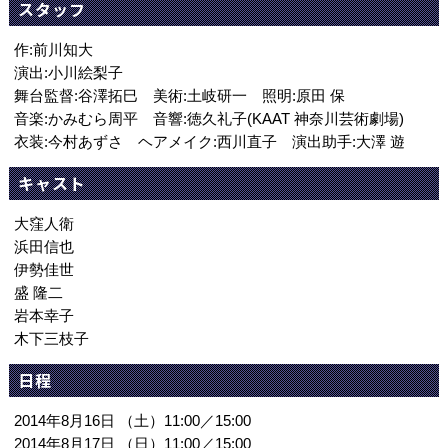
スタッフ
作:前川知大
演出:小川絵梨子
舞台監督:谷澤拓巳 美術:土岐研一 照明:原田 保
音楽:かみむら周平 音響:徳久礼子(KAAT 神奈川芸術劇場)
衣装:今村あずさ ヘアメイク:西川直子 演出助手:大澤 遊
キャスト
大窪人衛
浜田信也
伊勢佳世
盛 隆二
岩本幸子
木下三枝子
日程
2014年8月16日 （土）11:00／15:00
2014年8月17日 （日）11:00／15:00