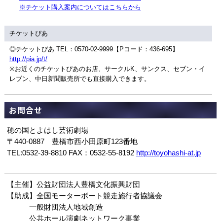
※チケット購入案内についてはこちらから
チケットぴあ
◎チケットぴあ TEL：0570-02-9999【Pコード：436-695】
http://pia.jp/t/
※お近くのチケットぴあのお店、サークルK、サンクス、セブン・イ
レブン、中日新聞販売所でも直接購入できます。
お問合せ
穂の国とよはし芸術劇場
〒440-0887 豊橋市西小田原町123番地
TEL:0532-39-8810 FAX：0532-55-8192
http://toyohashi-at.jp
【主催】公益財団法人豊橋文化振興財団
【助成】全国モーターボート競走施行者協議会
一般財団法人地域創造
公共ホール演劇ネットワーク事業