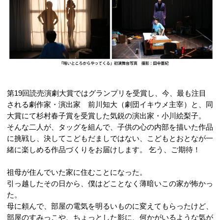
第19回読売演劇大賞ではグランプリを受賞し、今、最も注目
される劇作家・演出家 前川知大（劇団イキウメ主宰）と、同
大賞にて杉村春子賞を受賞した気鋭の演出家・小川絵梨子。
そんな二人が、タッグを組んで、子供の心の内部を描いた作品
に挑戦し、決してこどもだましではない、こどもとおとなが一
緒に楽しめる作品づくりをお届けします。 乞う、ご期待！
祖母が住んでいた家に住むことになった。
引っ越したその日から、僕はどことなく薄暗いこの家が怖かっ
た。
母に頼んで、部屋の電気を明るいものに変えてもらったけど、
部屋のすみっこや、ちょっとした影に、何かがいるような気が