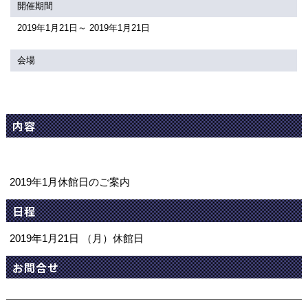
関連団体・施設
開催期間
2019年1月21日～ 2019年1月21日
アクセシビリティ/
会員制度のご案内
サービス
会場
座席表
月間スケジュール
プラットニュース
出版物・映像
内容
交通アクセス
お問合せ
2019年1月休館日のご案内
サイトマップ
トップに戻る
日程
2019年1月21日 （月）休館日
お問合せ