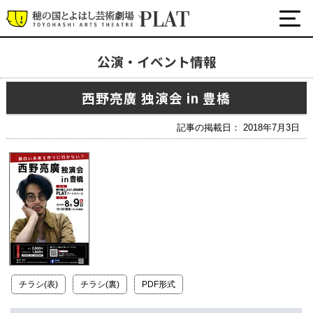
公演・イベント情報
最新の公演・イベント情報
西野亮廣 独演会 in 豊橋
演劇・ダンス・音楽など
公式SNS
記事の掲載日： 2018年7月3日
ワークショップ・講座
イベント
プラットについて
チケット・座席表・鑑賞サポートなど
施設の利用について
チラシ(表)
チラシ(裏)
PDF形式
サポート