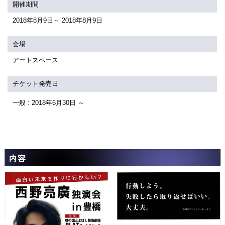
関連団体・施設
開催期間
2018年8月9日～ 2018年8月9日
アクセシビリティ/
会員制度のご案内
サービス
会場
座席表
月間スケジュール
アートスペース
プラットニュース
出版物・映像
チケット発売日
一般 : 2018年6月30日 ～
交通アクセス
お問合せ
サイトマップ
トップに戻る
内容