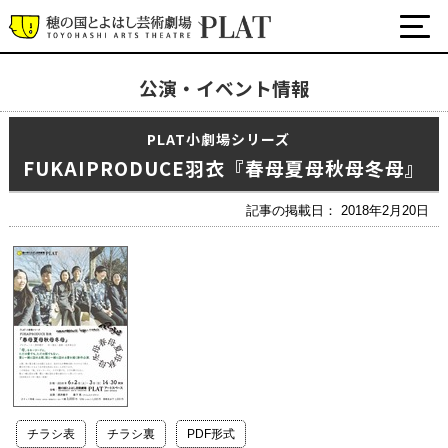
公演・イベント情報
最新の公演・イベント情報
PLAT小劇場シリーズ
演劇・ダンス・音楽など
FUKAIPRODUCE羽衣『春母夏母秋母冬母』
公式SNS
ワークショップ・講座
記事の掲載日： 2018年2月20日
イベント
プラットについて
チケット・座席表・鑑賞サポートなど
施設の利用について
サポート
チラシ表
チラシ裏
PDF形式