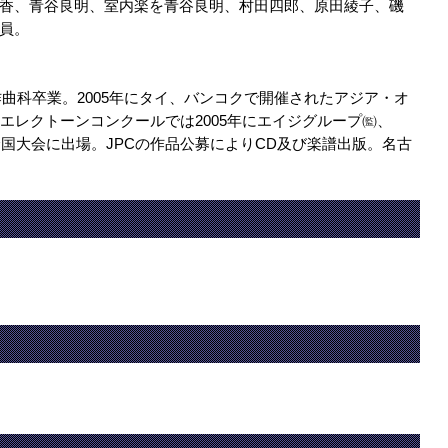
香、青谷良明、室内楽を青谷良明、村田四郎、原田綾子、磯
員。
学作曲科卒業。2005年にタイ、バンコクで開催されたアジア・オ
エレクトーンコンクールでは2005年にエイジグループ㈼、
全国大会に出場。JPCの作品公募によりCD及び楽譜出版。名古
。