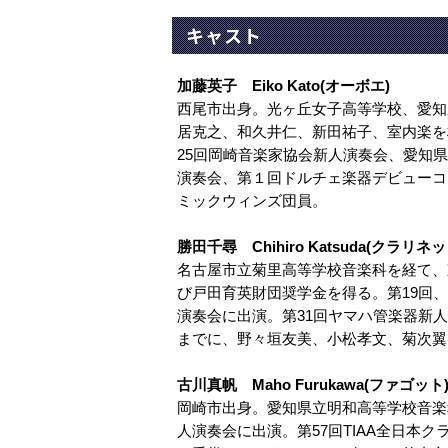
キャスト
加藤英子 Eiko Kato(オーボエ)
西尾市出身。光ヶ丘女子高等学校、愛知
居克之、和久井仁、新田祐子、室内楽を
25回岡崎音楽家協会新人演奏会、愛知
演奏会、第１回ドルチェ楽器デビューコ
ミックウィンズ団員。
勝田千尋 Chihiro Katsuda(クラリネッ
名古屋市立菊里高等学校音楽科を経て、
び戸田育英財団奨学金を得る。第19回
演奏会に出演。第31回ヤマハ管楽器新
までに、野々垣友美、小松孝文、菊次翼
古川真帆 Maho Furukawa(ファゴット
岡崎市出身。愛知県立明和高等学校音楽
人演奏会に出演。第57回TIAA全日本