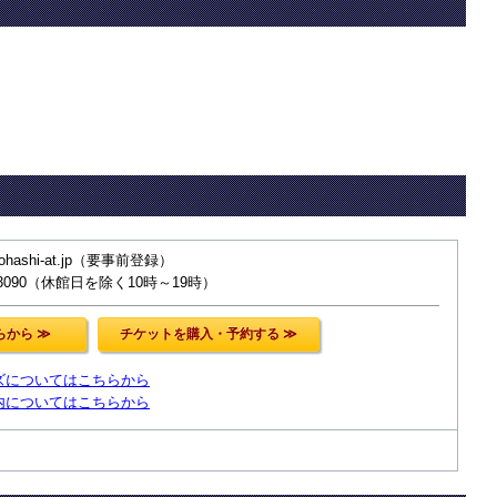
ohashi-at.jp（要事前登録）
-3090（休館日を除く10時～19時）
ズについてはこちらから
内についてはこちらから