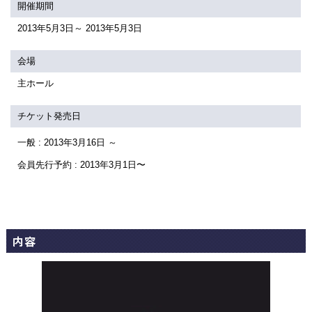
関連団体・施設
開催期間
2013年5月3日～ 2013年5月3日
アクセシビリティ/
会員制度のご案内
サービス
会場
座席表
月間スケジュール
主ホール
プラットニュース
出版物・映像
チケット発売日
一般 : 2013年3月16日 ～
交通アクセス
お問合せ
会員先行予約 : 2013年3月1日〜
サイトマップ
トップに戻る
内容