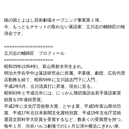
穂の国とよはし芸術劇場オープニング事業第１弾。
今、もっともチケットの取れない落語家、立川志の輔師匠の独
演会です。
===================
立川志の輔師匠 プロフィール
===================
昭和29年(1954年)、富山県射水市生まれ。
明治大学在学中は落語研究会に所属。卒業後、劇団、広告代理
店勤務を経て、昭和59年に立川談志門下に入門。
平成2年5月、立川流真打に昇進、現在に至る。
昭和63年と平成元年には、にっかん飛切落語会若手落語家奨
励賞を2年連続受賞。
平成2年に文化庁芸術祭大賞、とやま賞、平成5年富山県功労
賞、平成17年北日本新聞文化賞特別賞、平成19年文化庁芸術
選奨文部科学大臣賞を受賞するなど、数多くの受賞歴を持つ。
毎年１月、渋谷パルコ劇場での1ヶ月公演や横浜にぎわい座、