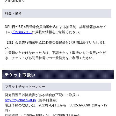
2013-03-01〜
料金・備考
3月1日〜3月4日登録会員抽選申込による抽選制 詳細情報は本サイ
トの
「お知らせ」
に掲載の情報をご確認ください。
【注】会員先行抽選申込に必要な登録受付け期間は終了いたしまし
た。
ご登録いただけなかった方は、下記チケット取扱いをご参照いただ
き、チケットぴあ初日特電での一般発売をご利用ください。
チケット取扱い
プラットチケットセンター
発売日翌日以降残券がある場合は下記にて取扱い
http://toyohashi-at.jp
（要事前登録）
電話予約の取扱いは、2013年4月1日から 0532-39-3090（10時〜19
時）
店頭取扱い（10時〜19時）は、2013年5月1日から。