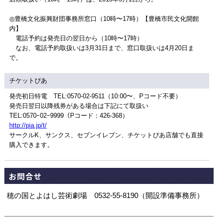
◎豊橋文化振興財団事務所窓口（10時〜17時）【豊橋市民文化開館
内】
電話予約は発売日の翌日から（10時〜17時）
なお、電話予約取扱いは3月31日まで、窓口取扱いは4月20日ま
で。
チケットぴあ
発売初日特電 TEL:0570-02-9511（10:00〜、Pコード不要）
発売日翌日以降残券がある場合は下記にて取扱い
TEL:0570ｰ02ｰ9999（Pコード：426-368）
http://pia.jp/t/
サークルK、サンクス、セブンイレブン、チケットぴあ店舗でも直接
購入できます。
お問合せ
穂の国とよはし芸術劇場 0532-55-8190（開設準備事務所）