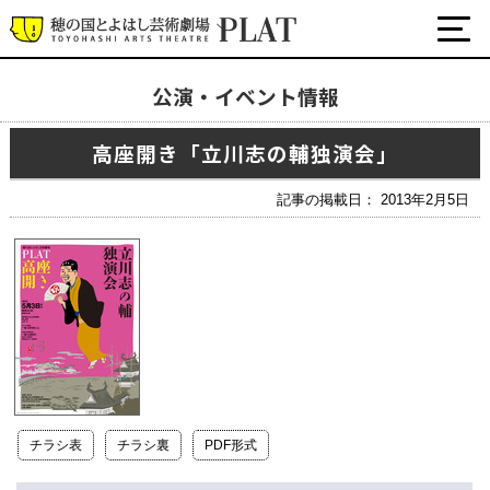
公演・イベント情報
最新の公演・イベント情報
高座開き「立川志の輔独演会」
演劇・ダンス・音楽など
公式SNS
記事の掲載日： 2013年2月5日
ワークショップ・講座
イベント
プラットについて
チケット・座席表・鑑賞サポートなど
施設の利用について
チラシ表
チラシ裏
PDF形式
サポート