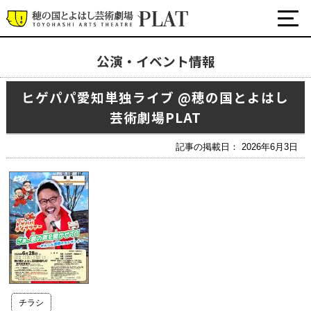
公演・イベント情報
最新の公演・イベント情報
ヒゲパパ愛知単独ライブ @穂の国とよはし
演劇・ダンス・音楽など
芸術劇場PLAT
公式SNS
ワークショップ・講座
記事の掲載日： 2026年6月3日
イベント
プラットについて
チケット・座席表・鑑賞サポートなど
施設の利用について
サポート
チラシ