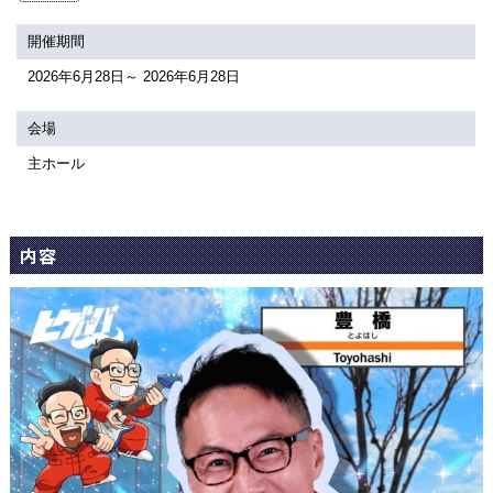
関連団体・施設
開催期間
アクセシビリティ/
会員制度のご案内
2026年6月28日～ 2026年6月28日
サービス
座席表
月間スケジュール
会場
主ホール
プラットニュース
出版物・映像
内容
交通アクセス
お問合せ
サイトマップ
トップに戻る