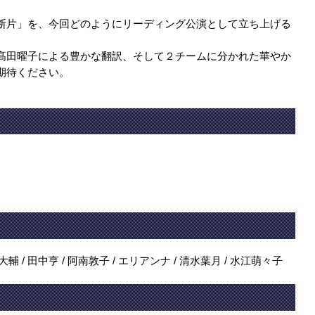
断片」を、今回どのようにリーディング公演として立ち上げる
髙田曜子による豊かな翻訳、そして２チームに分かれた華やか
期待ください。
輔 / 田中亨 / 阿南敦子 / エリアンナ / 清水葉月 / 水江萌々子