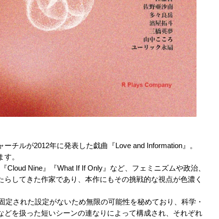
2012年に発表した戯曲『Love and Information』。
ます。
oud Nine』『What If If Only』など、フェミニズムや政治、
たらしてきた作家であり、本作にもその挑戦的な視点が色濃く
は、登場人物に固定された設定がないため無限の可能性を秘めており、科学・
などを扱った短いシーンの連なりによって構成され、それぞれ