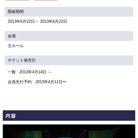
関連団体・施設
開催期間
アクセシビリティ/
会員制度のご案内
2013年6月22日～ 2013年6月22日
サービス
座席表
月間スケジュール
会場
主ホール
プラットニュース
出版物・映像
チケット発売日
一般 : 2013年4月14日 ～
交通アクセス
お問合せ
会員先行予約 : 2013年4月11日〜
サイトマップ
トップに戻る
内容