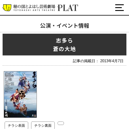
公演・イベント情報
最新の公演・イベント情報
志多ら
演劇・ダンス・音楽など
蒼の大地
公式SNS
ワークショップ・講座
記事の掲載日： 2013年4月7日
イベント
プラットについて
チケット・座席表・鑑賞サポートなど
施設の利用について
サポート
チラシ表面
チラシ裏面