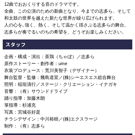
12曲でおおくりする音のドラマです。
全曲、この公演のための新曲となり、今までの志多ら、そして
和太鼓の世界を越えた新たな世界が繰り広げられます。
人の心を､強く、熱く、そして温かく揺さぶる志多らの舞台。
志多らが奏でるいのちの希望を、どうぞお楽しみください。
スタッフ
企画・構成・演出：茶鶏（ちゃぼ）／志多ら
原作ストーリー・創作者：ume
衣装プロデュース：荒川美智子（デザイナー）
舞台監督・監修：幾島道宣／(株)シーエスエス総合舞台
照明：稲垣清行／ステージ・クリエーション・イナガキ
音響：（有）サウンドドライブ
踊り指導：加藤木朗
箏指導：杉浦充
写真：宮城谷好是
チラシデザイン：中川裕樹／(株)エクスラージ
制作：（有）志多ら