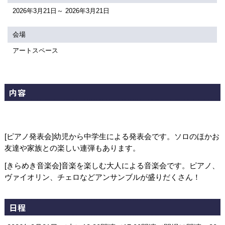
関連団体・施設
2026年3月21日～ 2026年3月21日
アクセシビリティ/
会員制度のご案内
会場
サービス
アートスペース
座席表
月間スケジュール
プラットニュース
出版物・映像
内容
交通アクセス
お問合せ
[ピアノ発表会]幼児から中学生による発表会です。ソロのほかお
サイトマップ
トップに戻る
友達や家族との楽しい連弾もあります。
[きらめき音楽会]音楽を楽しむ大人による音楽会です。ピアノ、
ヴァイオリン、チェロなどアンサンブルが盛りだくさん！
日程