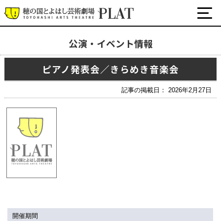
公演・イベント情報
最新の公演・イベント情報
ピアノ発表会／きらめき音楽会
演劇・ダンス・音楽など
公式SNS
記事の掲載日： 2026年2月27日
ワークショップ・講座
イベント
プラットについて
チケット・座席表・鑑賞サポートなど
施設の利用について
サポート
開催期間