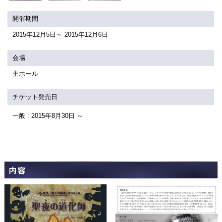
関連団体・施設
開催期間
アクセシビリティ/
会員制度のご案内
2015年12月5日～ 2015年12月6日
サービス
座席表
月間スケジュール
会場
主ホール
プラットニュース
出版物・映像
チケット発売日
一般 : 2015年8月30日 ～
交通アクセス
お問合せ
サイトマップ
トップに戻る
内容