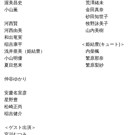
渥美昌史 荒澤緒未
小山薫 金田真奈
砂田知世子
河西賢 牧野詠美子
河西由美 山内美樹
和出竜実
稲吉康平 ＜姫結豊(キュート)＞
浅井亜美（姫結豊） 内柴楓
小山明優 繁原那奈
夏目悠来 繁原梨紗
仲谷ゆかり
安慶名宣彦
星野豊
松崎正尚
稲吉健介
＜ゲスト出演＞
宮川むつみ