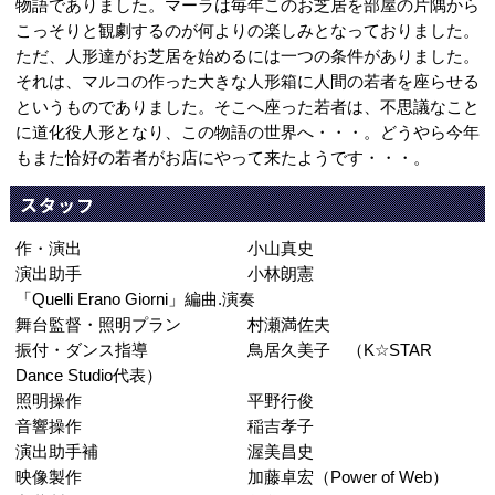
物語でありました。マーラは毎年このお芝居を部屋の片隅から
こっそりと観劇するのが何よりの楽しみとなっておりました。
ただ、人形達がお芝居を始めるには一つの条件がありました。
それは、マルコの作った大きな人形箱に人間の若者を座らせる
というものでありました。そこへ座った若者は、不思議なこと
に道化役人形となり、この物語の世界へ・・・。どうやら今年
もまた恰好の若者がお店にやって来たようです・・・。
スタッフ
作・演出 小山真史
演出助手 小林朗憲
「Quelli Erano Giorni」編曲.演奏
舞台監督・照明プラン 村瀬満佐夫
振付・ダンス指導 鳥居久美子 （K☆STAR
Dance Studio代表）
照明操作 平野行俊
音響操作 稲吉孝子
演出助手補 渥美昌史
映像製作 加藤卓宏（Power of Web）