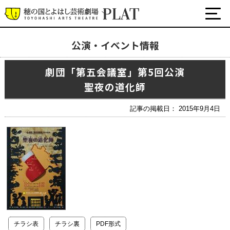
公演・イベント情報
最新の公演・イベント情報
劇団「第五会議室」第5回公演
演劇・ダンス・音楽など
聖夜の道化師
公式SNS
ワークショップ・講座
記事の掲載日： 2015年9月4日
イベント
プラットについて
チケット・座席表・鑑賞サポートなど
施設の利用について
サポート
チラシ表
チラシ裏
PDF形式