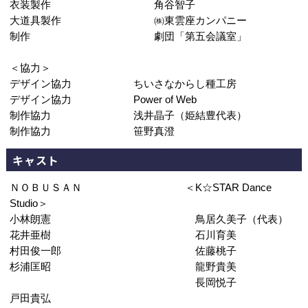
衣装製作 角谷智子
大道具製作 ㈱東雲座カンパニー
制作 劇団「第五会議室」
＜協力＞
デザイン協力 ちいさなからし種工房
デザイン協力 Power of Web
制作協力 浅井晶子（姫結豊代表）
制作協力 笹野真澄
キャスト
ＮＯＢＵＳＡＮ ＜K☆STAR Dance
Studio＞
小林朗憲 鳥居久美子（代表）
花井亜樹 石川育美
村田俊一郎 佐藤桃子
杉浦匡昭 龍野貴美
長岡悦子
戸田貴弘