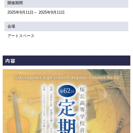
関連団体・施設
開催期間
2025年9月11日～ 2025年9月11日
アクセシビリティ/
会員制度のご案内
サービス
会場
座席表
月間スケジュール
アートスペース
プラットニュース
出版物・映像
内容
交通アクセス
お問合せ
サイトマップ
トップに戻る