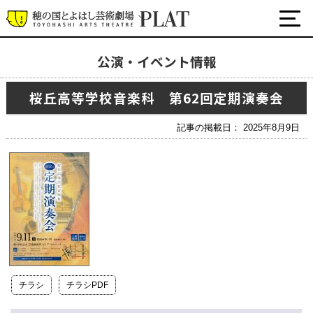
公演・イベント情報
最新の公演・イベント情報
桜丘高等学校音楽科 第62回定期演奏会
演劇・ダンス・音楽など
公式SNS
記事の掲載日： 2025年8月9日
ワークショップ・講座
イベント
プラットについて
チケット・座席表・鑑賞サポートなど
施設の利用について
チラシ
チラシPDF
サポート