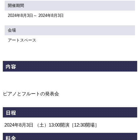
関連団体・施設
開催期間
2024年8月3日～ 2024年8月3日
アクセシビリティ/
会員制度のご案内
サービス
会場
座席表
月間スケジュール
アートスペース
プラットニュース
出版物・映像
内容
交通アクセス
お問合せ
サイトマップ
トップに戻る
ピアノとフルートの発表会
日程
2024年8月3日 （土）13:00開演［12:30開場］
料金