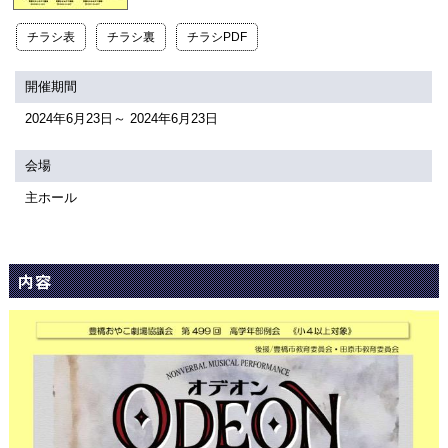
関連団体・施設
チラシ表
チラシ裏
チラシPDF
アクセシビリティ/
会員制度のご案内
サービス
開催期間
座席表
月間スケジュール
2024年6月23日～ 2024年6月23日
プラットニュース
出版物・映像
会場
主ホール
交通アクセス
お問合せ
内容
サイトマップ
トップに戻る