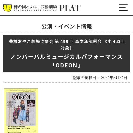
公演・イベント情報
最新の公演・イベント情報
豊橋おやこ劇場協議会 第 499 回 高学年部例会 《小４以上
演劇・ダンス・音楽など
対象》
公式SNS
ノンバーバルミュージカルパフォーマンス
ワークショップ・講座
「ODEON」
イベント
記事の掲載日： 2024年5月24日
プラットについて
チケット・座席表・鑑賞サポートなど
施設の利用について
サポート