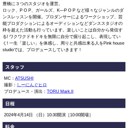
豊橋に３つのスタジオを運営。
ロック、P O P、ガールズ、K―P O P など様々なジャンルのダ
ンスレッスンを開催。プロダンサーによるワークショップ、芸
能プロダクションによるオーディションなどダンススタジオの
枠を超えた活動も行っています。楽しいことは自分から発信す
る! ワクワクドキドキを無限に自分で掘り起こし、表現してい
く! 一生「楽しい」を体感し、周りと共感出来る人をPink house
studioでは、プロデュースしていきます！
スタッフ
MC：
ATSUSHI
撮影：
しーにんぐヒロ
プロデュース・演出：
TORU Mark.II
日程
2024年4月14日 （日）10:30開演［10:00開場］
料金