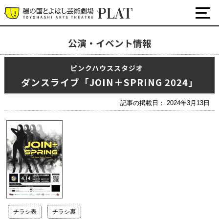
公演・イベント情報
最新の公演・イベント情報
ピンクハウススタジオ
演劇・ダンス・音楽など
ダンスライブ「JOIN＋SPRING 2024」
公式SNS
ワークショップ・講座
記事の掲載日： 2024年3月13日
イベント
プラットについて
チケット・座席表・鑑賞サポートなど
施設の利用について
サポート
チラシ表
チラシ裏