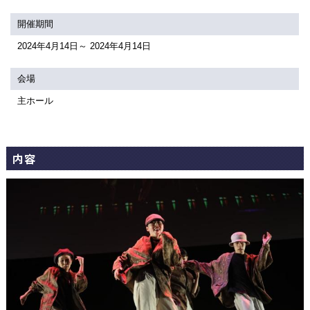
関連団体・施設
開催期間
アクセシビリティ/
会員制度のご案内
2024年4月14日～ 2024年4月14日
サービス
会場
座席表
月間スケジュール
主ホール
プラットニュース
出版物・映像
内容
交通アクセス
お問合せ
サイトマップ
トップに戻る