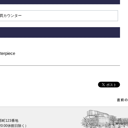
買カウンター
rpiece
原町123番地
0〜20:00休館日除く）