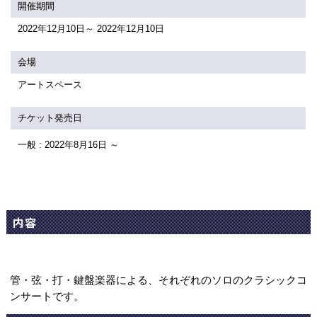
関連団体・施設
開催期間
2022年12月10日～ 2022年12月10日
アクセシビリティ/
会員制度のご案内
サービス
会場
座席表
月間スケジュール
アートスペース
プラットニュース
出版物・映像
チケット発売日
一般 : 2022年8月16日 ～
交通アクセス
お問合せ
サイトマップ
トップに戻る
内容
管・弦・打・鍵盤楽器による、それぞれのソロのクラシックコ
ンサートです。