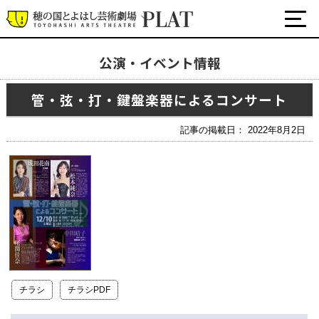
公演・イベント情報
最新の公演・イベント情報
管・弦・打・鍵盤楽器によるコンサート
演劇・ダンス・音楽など
公式SNS
記事の掲載日： 2022年8月2日
ワークショップ・講座
イベント
プラットについて
チケット・座席表・鑑賞サポートなど
施設の利用について
チラシ
チラシPDF
サポート